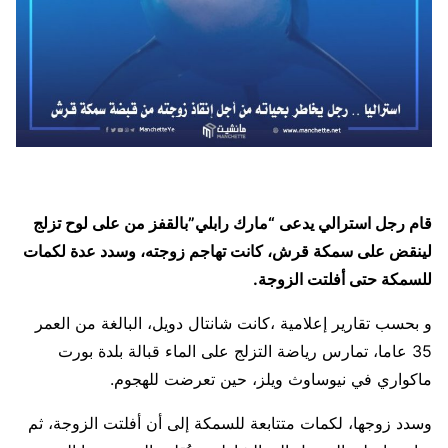
قام رجل استرالي يدعى “مارك رابلي”بالقفز من على لوح تزلج
لينقض على سمكة قرش، كانت تهاجم زوجته، وسدد عدة لكمات
للسمكة حتى أفلتت الزوجة.
و بحسب تقارير إعلامية ،كانت شانتال دويل، البالغة من العمر
35 عاما، تمارس رياضة التزلج على الماء قبالة بلدة بورت
ماكواري في نيوساوث ويلز، حين تعرضت للهجوم.
وسدد زوجها، لكمات متتابعة للسمكة إلى أن أفلتت الزوجة، ثم