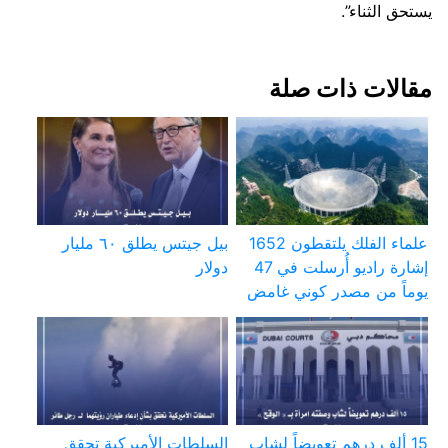
يستحق الثناء”.
مقالات ذات صلة
علماء الفلك يلتقطون 1652
بيل جيتس يطلق ٦٠ مليار
إشارة راديو أُرسلت في 47
دولار
يوماً من مصدر كوني غامض
15 ألف درهم تعويضاً لشاب
السلطات الأميركية تحقق