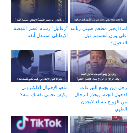
لماذا يجبر مطعم صيني زبائنه
“رفائيل” رسام عصر النهضة
على وزن أنفسهم قبل
الإيطالي استبدل أنفه!
الدخول؟
رجل دين يجمع التبرعات
ماهو الإحتيال الإلكتروني
لدخول الجنة..ويحذر الرجال
وكيف تحمي نفسك منه؟
من الزواج بنساء لايجدن
الطهي!