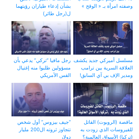
وصفته امرأة بـ « الوقح »
بشأن إدعاء طياران رؤيتهما
ل(رجل طائر)
مسلسل أميركي جديد يكشف
رجل مافيا “تركي” يدعي بأن
العلاقة السرية بين ترامب
مسؤولين طلبوا منه إغتيال
ومدير الإف بي آي السابق!
القس الأمريكي
ماقصة (الروبوت) القاتل
“جيف بيزوس” أول شخص
للفيروسات الذي زودت به
تتجاوز ثروته ال200 مليار
(تركيا) الأسواق العالمية؟
دولار