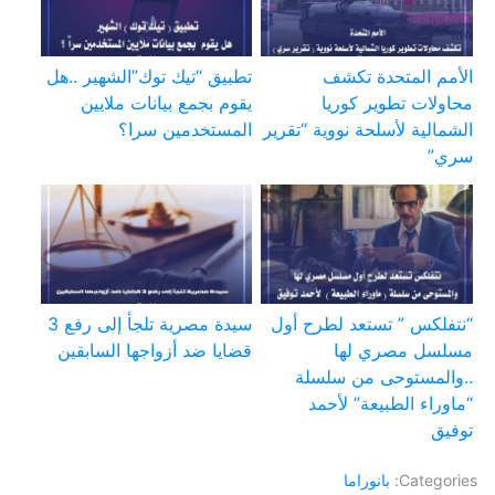
الأمم المتحدة تكشف
تطبيق “تيك توك”الشهير ..هل
محاولات تطوير كوريا
يقوم بجمع بيانات ملايين
الشمالية لأسلحة نووية “تقرير
المستخدمين سرا؟
سري”
“نتفلكس ” تستعد لطرح أول
سيدة مصرية تلجأ إلى رفع 3
مسلسل مصري لها
قضايا ضد أزواجها السابقين
..والمستوحى من سلسلة
“ماوراء الطبيعة” لأحمد
توفيق
Categories:
بانوراما