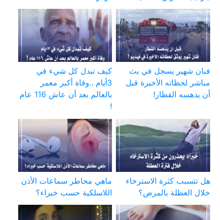
فنان شهير يسجل في بث
كيف تبدل كل شيء في
مباشر لحظاته الأخيرة قبل
3أيام ..وفاة أكبر معمر
أن يدهسه القطار!
بالعالم بعد أن عاش 116 عام
!
هل تتسبب كثرة الاسترخاء
ماهي مخاطر سماعات الأذن
خلال العطلة بالمرض؟
اللاسلكية حسب خبراء؟