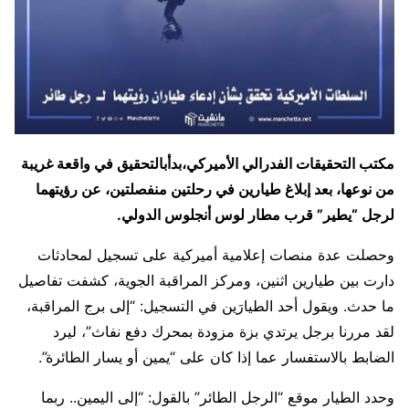
مكتب التحقيقات الفدرالي الأميركي،بدأبالتحقيق في واقعة غريبة
من نوعها، بعد إبلاغ طيارين في رحلتين منفصلتين، عن رؤيتهما
لرجل “يطير” قرب مطار لوس أنجلوس الدولي.
وحصلت عدة منصات إعلامية أميركية على تسجيل لمحادثات
دارت بين طيارين اثنين، ومركز المراقبة الجوية، كشفت تفاصيل
ما حدث. ويقول أحد الطيارَين في التسجيل: “إلى برج المراقبة،
لقد مررنا برجل يرتدي بزة مزودة بمحرك دفع نفاث”، ليرد
الضابط بالاستفسار عما إذا كان على “يمين أو يسار الطائرة”.
وحدد الطيار موقع “الرجل الطائر” بالقول: “إلى اليمين.. ربما