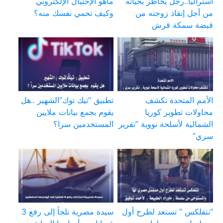
استراليا..رجل يخاطر بحياته
ماهو الإحتيال الإلكتروني
من أجل إنقاذ زوجته من
وكيف تحمي نفسك منه؟
قبضة سمكة قرش
الأمم المتحدة تكشف
تطبيق “تيك توك”الشهير ..هل
محاولات تطوير كوريا
يقوم بجمع بيانات ملايين
الشمالية لأسلحة نووية “تقرير
المستخدمين سرا؟
سري”
“نتفلكس ” تستعد لطرح أول
سيدة مصرية تلجأ إلى رفع 3