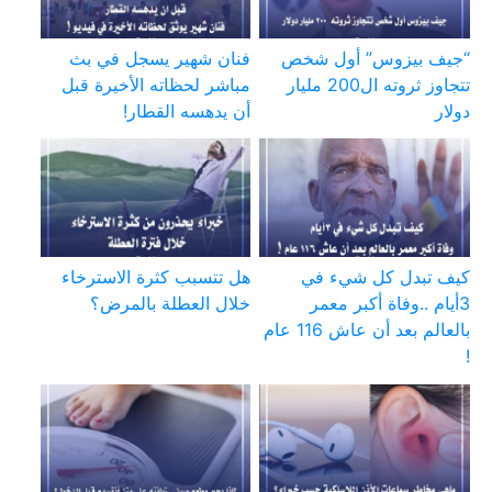
“جيف بيزوس” أول شخص
فنان شهير يسجل في بث
تتجاوز ثروته ال200 مليار
مباشر لحظاته الأخيرة قبل
دولار
أن يدهسه القطار!
كيف تبدل كل شيء في
هل تتسبب كثرة الاسترخاء
3أيام ..وفاة أكبر معمر
خلال العطلة بالمرض؟
بالعالم بعد أن عاش 116 عام
!