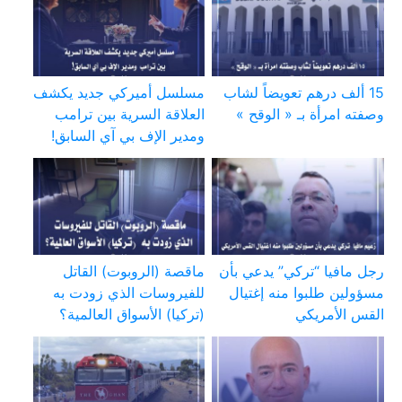
15 ألف درهم تعويضاً لشاب
مسلسل أميركي جديد يكشف
وصفته امرأة بـ « الوقح »
العلاقة السرية بين ترامب
ومدير الإف بي آي السابق!
رجل مافيا “تركي” يدعي بأن
ماقصة (الروبوت) القاتل
مسؤولين طلبوا منه إغتيال
للفيروسات الذي زودت به
القس الأمريكي
(تركيا) الأسواق العالمية؟