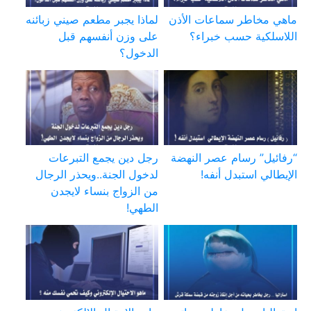
ماهي مخاطر سماعات الأذن
لماذا يجبر مطعم صيني زبائنه
اللاسلكية حسب خبراء؟
على وزن أنفسهم قبل
الدخول؟
“رفائيل” رسام عصر النهضة
رجل دين يجمع التبرعات
الإيطالي استبدل أنفه!
لدخول الجنة..ويحذر الرجال
من الزواج بنساء لايجدن
الطهي!