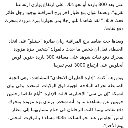
على بعد 300 ياردة أو نحو ذلك، على ارتفاع يوازي ارتفاعنا
تقريبا”. وبعدها بثوان بلغ طيار آخر برج المراقبة بوجود رجل طائر
فعلا، قائلا: ” لقد شاهدنا للتو رجلا يمر بجوارنا ببزة مزودة بمحرك
دفع نفاث”.
وبعدها حث ضابط برج المراقبة ربان طائرة “جيتبلو” على اتخاذ
الحيطة، قبل أن يلخص ما حدث بالقول: “شخص ببزة مزودة
بمحرك دفع نفاث شوهد على مسافة 300 ياردة جنوبي لوس
أنجلوس على ارتفاع 3000 قدم تقريبا”.
وبدورها، أكدت “إدارة الطيران الاتحادي” المشاهدة، وهي الجهة
الضابطة لحركة الملاحة الجوية فوق الولايات المتحدة. وفي بيان
لشبكة “إن بي سي” الإخبارية، قالت الإدارة: “أبلغ طاقما رحلتين
جويتين عن مشاهدة ما بدا أنه شخص يرتدي بزة مزودة بمحرك
دفع نفاث، بينما كانت الرحلتان في ختام مساريهما إلى مطار
لوس أنجلوس عند نحو الساعة 6:35 مساء ( بالتوقيت المحلي،
يوم الأحد)”.