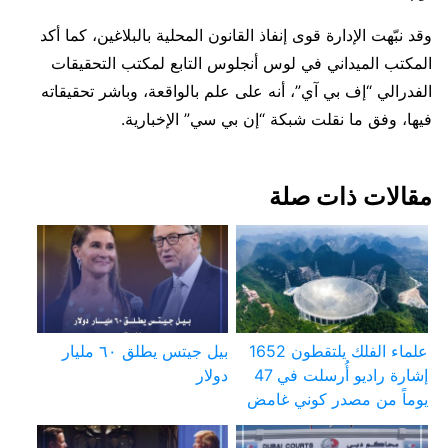
و
قد نبّهت الإدارة قوى إنفاذ القانون المحلية بالبلاغين، كما أكد
المكتب الميداني في لوس أنجلوس التابع لمكتب التحقيقات
الفدرالي “إف بي آي”، أنه على علم بالواقعة، وباشر تحقيقاته
فيها، وفق ما نقلت شبكة “إن بي سي” الإخبارية.
مقالات ذات صلة
علماء الفلك يلتقطون 1652
بيل جيتس يطلق ٦٠ مليار
إشارة راديو أُرسلت في 47
دولار
يوماً من مصدر كوني غامض