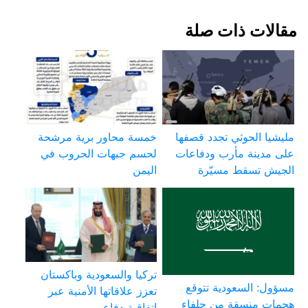
مقالات ذات صلة
مليشيا الحوثي تجدد قصفها
خمسة محاور برية مرشحة
على مدينة مأرب ودفاعات
لحسم جبهات الحروب في
الجيش تسقط مسيّرة
اليمن
تركيا والسعودية وباكستان
مسؤول: السعودية تتوقع
تعزز علاقاتها الأمنية عبر
هجمات منسقة من حلفاء
اتفاقية دفاع