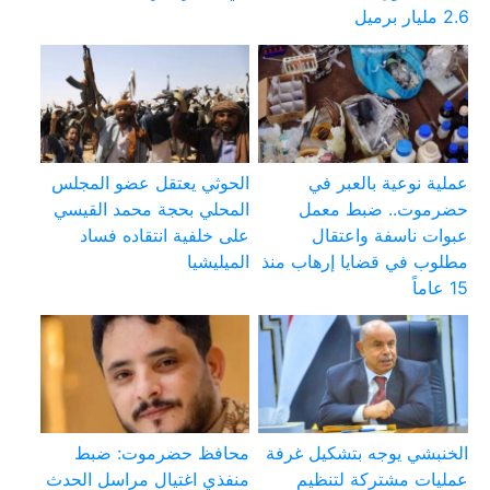
2.6 مليار برميل
عملية نوعية بالعبر في
الحوثي يعتقل عضو المجلس
حضرموت.. ضبط معمل
المحلي بحجة محمد القيسي
عبوات ناسفة واعتقال
على خلفية انتقاده فساد
مطلوب في قضايا إرهاب منذ
الميليشيا
15 عاماً
الخنبشي يوجه بتشكيل غرفة
محافظ حضرموت: ضبط
عمليات مشتركة لتنظيم
منفذي اغتيال مراسل الحدث