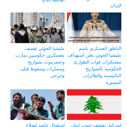
لإيران
الناطق العسكري باسم
مليشيا الحوثي تقصف
مليشيا الحوثي يعلن استهداف
معسكرين حكوميين بمأرب
معسكرات قوات الطوارئ
وحضرموت بصواريخ
الحكومية بالصواريخ
ومسيّرات وسقوط قتلى
الباليستية والطائرات
وجرحى
المسيرة
إسرائيل تقصف جنوب لبنان
استقبال حاشد لصلاح