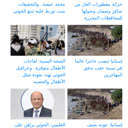
حركة مقطورات الغاز من
محمد عيضة.. والتحقيقات
صافر وضمان وصولها
تثبت تورط خلية تتبع الحوثي
للمحافظات المحررة
إسبانيا تنصب حاجزا عائما
الصحة اليمنية: لقاحات
في سبتة عقب تدفق
الأطفال متوفرة.. وعراقيل
المهاجرين
الحوثي تهدد بعودة شلل
الأطفال والحصبة
إسبانيا: عودة نصف
العليمي: الحوثي يراهن على