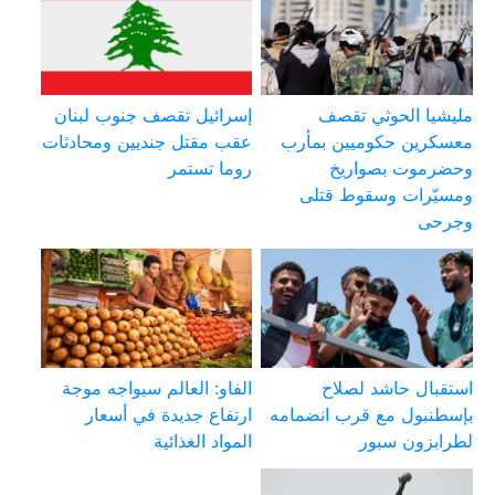
مليشيا الحوثي تقصف
إسرائيل تقصف جنوب لبنان
معسكرين حكوميين بمأرب
عقب مقتل جنديين ومحادثات
وحضرموت بصواريخ
روما تستمر
ومسيّرات وسقوط قتلى
وجرحى
استقبال حاشد لصلاح
الفاو: العالم سيواجه موجة
بإسطنبول مع قرب انضمامه
ارتفاع جديدة في أسعار
لطرابزون سبور
المواد الغذائية