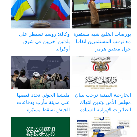
بورصات الخليج شبه مستقرة
وكالة: روسيا تسيطر على
مع ترقب المستثمرين اتفاقا
بلدتين أخريين في شرق
حول مضيق هرمز
أوكرانيا
الخارجية اليمنية ترحب ببيان
مليشيا الحوثي تجدد قصفها
مجلس الأمن وتدين انتهاك
على مدينة مأرب ودفاعات
الطائرات الإيرانية للسيادة
الجيش تسقط مسيّرة