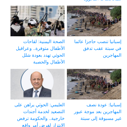
إسبانيا تنصب حاجزا عائما
الصحة اليمنية: لقاحات
في سبتة عقب تدفق
الأطفال متوفرة.. وعراقيل
المهاجرين
الحوثي تهدد بعودة شلل
الأطفال والحصبة
إسبانيا: عودة نصف
العليمي: الحوثي يراهن على
المهاجرين بعد موجة عبور
التصعيد لخدمة أجندات
غير مسبوقة إلى سبتة
خارجية.. والحكومة ترفض
الابتزاز لفرض أمر واقع