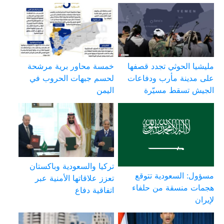
مليشيا الحوثي تجدد قصفها
خمسة محاور برية مرشحة
على مدينة مأرب ودفاعات
لحسم جبهات الحروب في
الجيش تسقط مسيّرة
اليمن
تركيا والسعودية وباكستان
مسؤول: السعودية تتوقع
تعزز علاقاتها الأمنية عبر
هجمات منسقة من حلفاء
اتفاقية دفاع
لإيران