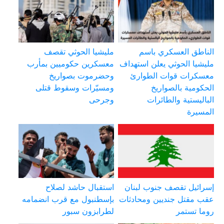
الناطق العسكري باسم
مليشيا الحوثي تقصف
مليشيا الحوثي يعلن استهداف
معسكرين حكوميين بمأرب
معسكرات قوات الطوارئ
وحضرموت بصواريخ
الحكومية بالصواريخ
ومسيّرات وسقوط قتلى
الباليستية والطائرات
وجرحى
المسيرة
إسرائيل تقصف جنوب لبنان
استقبال حاشد لصلاح
عقب مقتل جنديين ومحادثات
بإسطنبول مع قرب انضمامه
روما تستمر
لطرابزون سبور