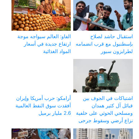
استقبال حاشد لصلاح
الفاو: العالم سيواجه موجة
بإسطنبول مع قرب انضمامه
ارتفاع جديدة في أسعار
لطرابزون سبور
المواد الغذائية
اشتباكات في الجوف بين
أرامكو: حرب أمريكا وإيران
قبائل آل كثير همدان
أفقدت سوق النفط العالمية
ومسلحي الحوثي على خلفية
2.6 مليار برميل
نزاع أرضي وسقوط جرحى