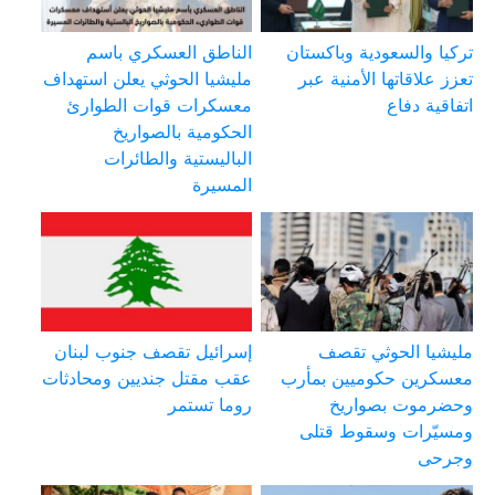
تركيا والسعودية وباكستان
الناطق العسكري باسم
تعزز علاقاتها الأمنية عبر
مليشيا الحوثي يعلن استهداف
اتفاقية دفاع
معسكرات قوات الطوارئ
الحكومية بالصواريخ
الباليستية والطائرات
المسيرة
مليشيا الحوثي تقصف
إسرائيل تقصف جنوب لبنان
معسكرين حكوميين بمأرب
عقب مقتل جنديين ومحادثات
وحضرموت بصواريخ
روما تستمر
ومسيّرات وسقوط قتلى
وجرحى