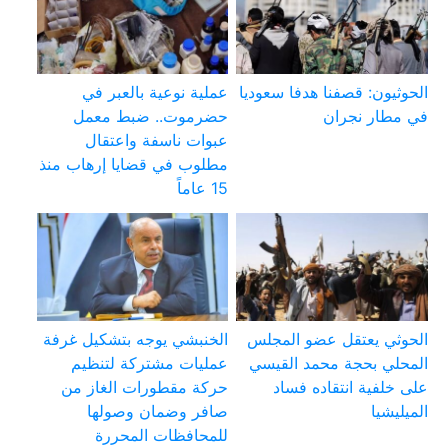
الحوثيون: قصفنا هدفا سعوديا
عملية نوعية بالعبر في
في مطار نجران
حضرموت.. ضبط معمل
عبوات ناسفة واعتقال
مطلوب في قضايا إرهاب منذ
15 عاماً
الحوثي يعتقل عضو المجلس
الخنبشي يوجه بتشكيل غرفة
المحلي بحجة محمد القيسي
عمليات مشتركة لتنظيم
على خلفية انتقاده فساد
حركة مقطورات الغاز من
الميليشيا
صافر وضمان وصولها
للمحافظات المحررة