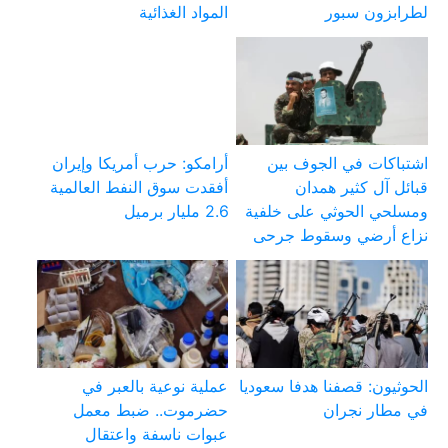
لطرابزون سبور
المواد الغذائية
اشتباكات في الجوف بين
أرامكو: حرب أمريكا وإيران
قبائل آل كثير همدان
أفقدت سوق النفط العالمية
ومسلحي الحوثي على خلفية
2.6 مليار برميل
نزاع أرضي وسقوط جرحى
الحوثيون: قصفنا هدفا سعوديا
عملية نوعية بالعبر في
في مطار نجران
حضرموت.. ضبط معمل
عبوات ناسفة واعتقال