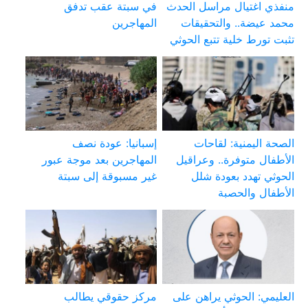
منفذي اغتيال مراسل الحدث
في سبتة عقب تدفق
محمد عيضة.. والتحقيقات
المهاجرين
تثبت تورط خلية تتبع الحوثي
الصحة اليمنية: لقاحات
إسبانيا: عودة نصف
الأطفال متوفرة.. وعراقيل
المهاجرين بعد موجة عبور
الحوثي تهدد بعودة شلل
غير مسبوقة إلى سبتة
الأطفال والحصبة
العليمي: الحوثي يراهن على
مركز حقوقي يطالب