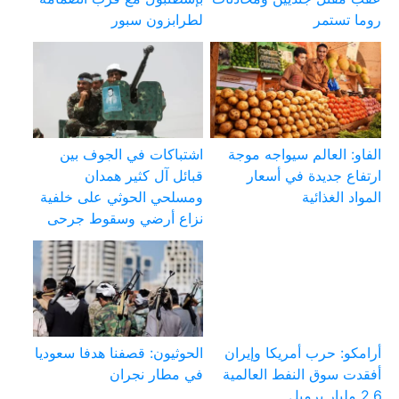
روما تستمر
لطرابزون سبور
الفاو: العالم سيواجه موجة
اشتباكات في الجوف بين
ارتفاع جديدة في أسعار
قبائل آل كثير همدان
المواد الغذائية
ومسلحي الحوثي على خلفية
نزاع أرضي وسقوط جرحى
أرامكو: حرب أمريكا وإيران
الحوثيون: قصفنا هدفا سعوديا
أفقدت سوق النفط العالمية
في مطار نجران
2.6 مليار برميل