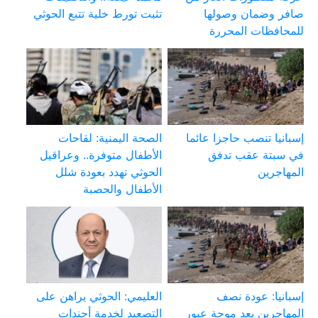
صافر وضمان وصولها
تثبت تورط خلية تتبع الحوثي
للمحافظات المحررة
إسبانيا تنصب حاجزا عائما
الصحة اليمنية: لقاحات
في سبتة عقب تدفق
الأطفال متوفرة.. وعراقيل
المهاجرين
الحوثي تهدد بعودة شلل
الأطفال والحصبة
إسبانيا: عودة نصف
العليمي: الحوثي يراهن على
المهاجرين بعد موجة عبور
التصعيد لخدمة أجندات