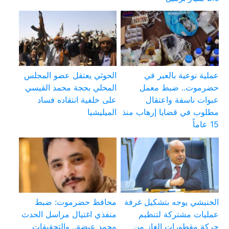
عملية نوعية بالعبر في
الحوثي يعتقل عضو المجلس
حضرموت.. ضبط معمل
المحلي بحجة محمد القيسي
عبوات ناسفة واعتقال
على خلفية انتقاده فساد
مطلوب في قضايا إرهاب منذ
الميليشيا
15 عاماً
الخنبشي يوجه بتشكيل غرفة
محافظ حضرموت: ضبط
عمليات مشتركة لتنظيم
منفذي اغتيال مراسل الحدث
حركة مقطورات الغاز من
محمد عيضة.. والتحقيقات