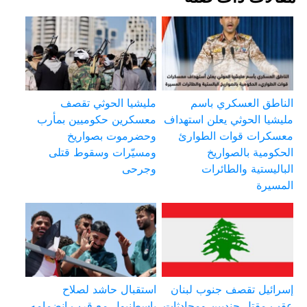
الناطق العسكري باسم
مليشيا الحوثي تقصف
مليشيا الحوثي يعلن استهداف
معسكرين حكوميين بمأرب
معسكرات قوات الطوارئ
وحضرموت بصواريخ
الحكومية بالصواريخ
ومسيّرات وسقوط قتلى
الباليستية والطائرات
وجرحى
المسيرة
إسرائيل تقصف جنوب لبنان
استقبال حاشد لصلاح
عقب مقتل جنديين ومحادثات
بإسطنبول مع قرب انضمامه