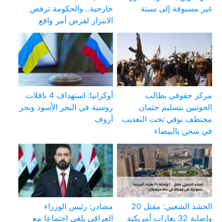
غير مسبوقة إلى سبتة
خارجية.. والحكومة ترفض
الابتزاز لفرض أمر واقع
مركز حقوقي يطالب
أوكرانيا: استهداف 4 ناقلات
الحوثيين بتسليم جثمان
روسية في البحر الأسود وبحر
مختطف توفي تحت التعذيب
آزوف
في سجن بالبيضاء
الحشد الشعبي: مقتل 20
مصادر: رئيس الوزراء
وإصابة 32 بغارات أمريكية
العراقي يلغي اجتماعا مع