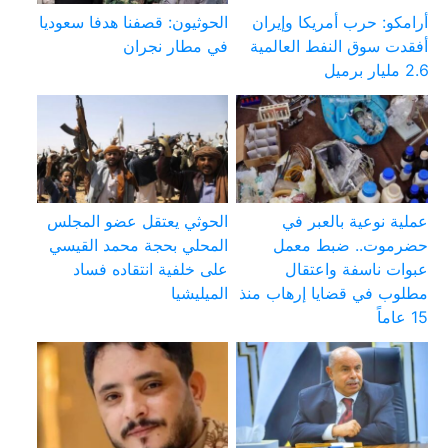
أرامكو: حرب أمريكا وإيران
الحوثيون: قصفنا هدفا سعوديا
أفقدت سوق النفط العالمية
في مطار نجران
2.6 مليار برميل
عملية نوعية بالعبر في
الحوثي يعتقل عضو المجلس
حضرموت.. ضبط معمل
المحلي بحجة محمد القيسي
عبوات ناسفة واعتقال
على خلفية انتقاده فساد
مطلوب في قضايا إرهاب منذ
الميليشيا
15 عاماً