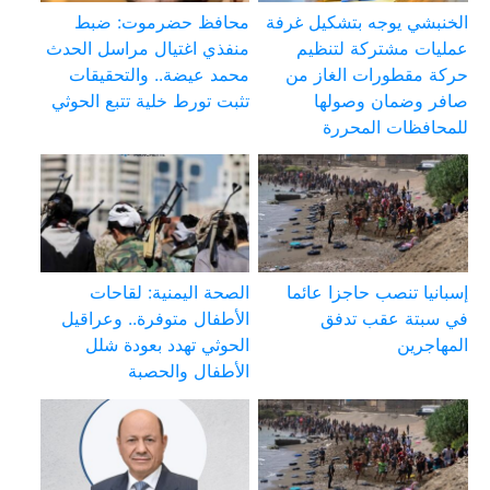
الخنبشي يوجه بتشكيل غرفة
محافظ حضرموت: ضبط
عمليات مشتركة لتنظيم
منفذي اغتيال مراسل الحدث
حركة مقطورات الغاز من
محمد عيضة.. والتحقيقات
صافر وضمان وصولها
تثبت تورط خلية تتبع الحوثي
للمحافظات المحررة
إسبانيا تنصب حاجزا عائما
الصحة اليمنية: لقاحات
في سبتة عقب تدفق
الأطفال متوفرة.. وعراقيل
المهاجرين
الحوثي تهدد بعودة شلل
الأطفال والحصبة