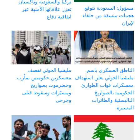
تركيا والسعودية وباكستان
مسؤول: السعودية تتوقع
تعزز علاقاتها الأمنية عبر
هجمات منسقة من حلفاء
اتفاقية دفاع
لإيران
الناطق العسكري باسم
مليشيا الحوثي تقصف
مليشيا الحوثي يعلن استهداف
معسكرين حكوميين بمأرب
معسكرات قوات الطوارئ
وحضرموت بصواريخ
الحكومية بالصواريخ
ومسيّرات وسقوط قتلى
الباليستية والطائرات
وجرحى
المسيرة