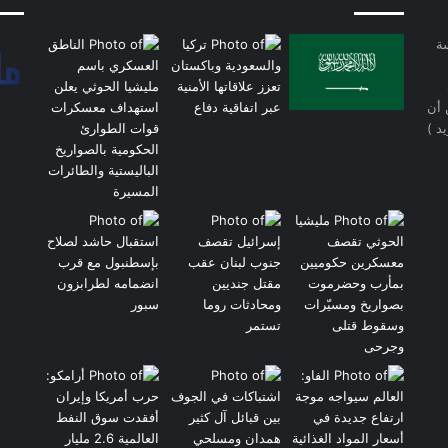
سة
 أن
د )