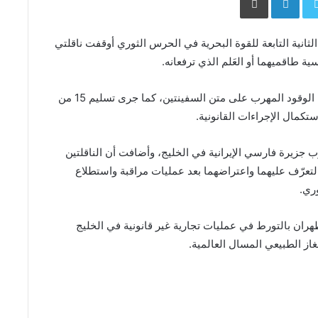
لثانية التابعة للقوة البحرية في الحرس الثوري أوقفت ناقلتي
ة طاقميهما أو العَلم الذي ترفعانه.
وذكرت وكالة تسنيم أنه تم ضبط أكثر من مليون لتر من الوقود المهرب على متن السفينتين، كما جرى تسليم 15 من
تكمال الإجراءات القانونية.
 جزيرة فارسي الإيرانية في الخليج، وأضافت أن الناقلتين
تعرّف عليهما واعتراضهما بعد عمليات مراقبة واستطلاع
وري.
طهران بالتورط في عمليات تجارية غير قانونية في الخليج
ز الطبيعي المسال العالمية.