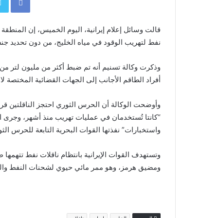
قالت وسائل إعلام إيرانية، اليوم الخميس، إن المنطقة ا
نفط لتهريب الوقود في مياه الخليج، من دون تحديد جنسي
أفراد الطاقم الأجانب إلى الجهات القضائية المختصة لاس
وأوضحت الوكالة أن الحرس الثوري احتجز الناقلتين قرب
“كانتا تُستخدمان في عمليات تهريب منذ أشهر، وجرى ال
واستخبارات” نفذتها القوات البحرية التابعة للحرس الث
وتستهدف القوات الإيرانية بانتظام ناقلات نفط تتهمها 
ومضيق هرمز، وهو ممر مائي حيوي لشحنات النفط والغا