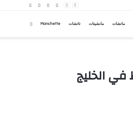
RSS
تسجيل
مقال
عمود
الدخول
عشوائي
جانبي
بحث
ماتشات
مانشيتات
تاتشات
Manchette
عن
 في الخليج