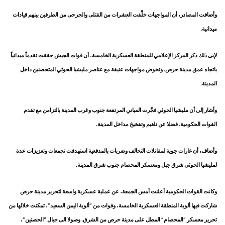
وأضافت المصادر، أن المواجهات خلَّفت العشرات من القتلى والجرحى من الطرفين بينهم قيادات
ميدانية.
لإبى ذلك ذكر المركز الإعلامي للمنطقة العسكرية الخامسة، أن قوات الجيش حققت تقدماً ميدانياً
باتجاه عمق مدينة حرض. وتخوض مواجهات عنيفة مع عناصر مليشيا الحوثي المتحصنين داخل
المدينة.
وأشار إلى أن مليشيا الحوثي فجَّرت المباني المرتفعة جنوب وغرب المدينة بالتزامن مع تقدم
القوات الحكومية. فضلا عن تلغيم وتفخيخ مداخل المدينة.
وأضاف، أن غارات جوية لمقاتلات التحالف وضربات بالمدفعية استهدفت تجمعات وتعزيزات عدة
لمليشيا الحوثي شرق جبل ومعسكر المحصام جنوب شرق المدينة.
وكانت القوات الحكومية أعلنت أمس الجمعة، عن عملية عسكرية واسعة لتحرير مدينة حرض
شاركت فيها ألوية المنطقة العسكرية الخامسة، وقوات من “ألوية اليمن السعيد”، تمكنت خلالها من
تحرير معسكر “المحصام” المطل على مدينة حرض من الشرق. وصولا الى جبال “الحصنين”،