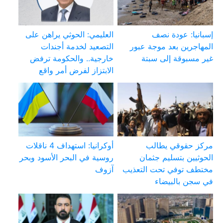
إسبانيا: عودة نصف
العليمي: الحوثي يراهن على
المهاجرين بعد موجة عبور
التصعيد لخدمة أجندات
غير مسبوقة إلى سبتة
خارجية.. والحكومة ترفض
الابتزاز لفرض أمر واقع
مركز حقوقي يطالب
أوكرانيا: استهداف 4 ناقلات
الحوثيين بتسليم جثمان
روسية في البحر الأسود وبحر
مختطف توفي تحت التعذيب
آزوف
في سجن بالبيضاء