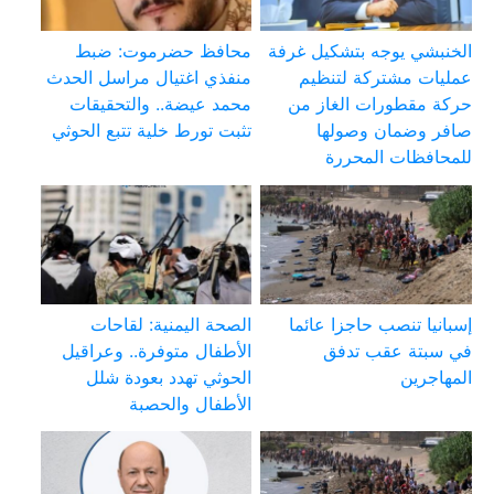
الخنبشي يوجه بتشكيل غرفة
محافظ حضرموت: ضبط
عمليات مشتركة لتنظيم
منفذي اغتيال مراسل الحدث
حركة مقطورات الغاز من
محمد عيضة.. والتحقيقات
صافر وضمان وصولها
تثبت تورط خلية تتبع الحوثي
للمحافظات المحررة
إسبانيا تنصب حاجزا عائما
الصحة اليمنية: لقاحات
في سبتة عقب تدفق
الأطفال متوفرة.. وعراقيل
المهاجرين
الحوثي تهدد بعودة شلل
الأطفال والحصبة