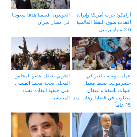
أرامكو: حرب أمريكا وإيران
الحوثيون: قصفنا هدفا سعوديا
أفقدت سوق النفط العالمية
في مطار نجران
2.6 مليار برميل
عملية نوعية بالعبر في
الحوثي يعتقل عضو المجلس
حضرموت.. ضبط معمل
المحلي بحجة محمد القيسي
عبوات ناسفة واعتقال
على خلفية انتقاده فساد
مطلوب في قضايا إرهاب منذ
الميليشيا
15 عاماً