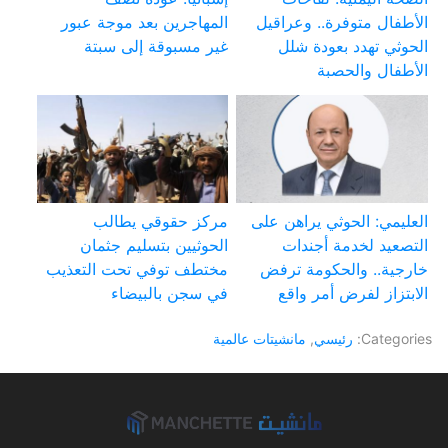
الأطفال متوفرة.. وعراقيل
المهاجرين بعد موجة عبور
الحوثي تهدد بعودة شلل
غير مسبوقة إلى سبتة
الأطفال والحصبة
العليمي: الحوثي يراهن على
مركز حقوقي يطالب
التصعيد لخدمة أجندات
الحوثيين بتسليم جثمان
خارجية.. والحكومة ترفض
مختطف توفي تحت التعذيب
الابتزاز لفرض أمر واقع
في سجن بالبيضاء
Categories:
رئيسي
,
مانشيتات عالمية