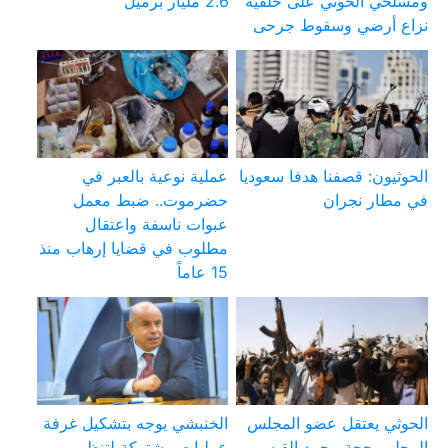
ومسلحي الحوثي على خلفية
2.6 مليار برميل
نزاع أرضي وسقوط جرحى
الحوثيون: قصفنا هدفا سعوديا
عملية نوعية بالعبر في
في مطار نجران
حضرموت.. ضبط معمل
عبوات ناسفة واعتقال
مطلوب في قضايا إرهاب منذ
15 عاماً
الحوثي يعتقل عضو المجلس
الخنبشي يوجه بتشكيل غرفة
المحلي بحجة محمد القيسي
عمليات مشتركة لتنظيم