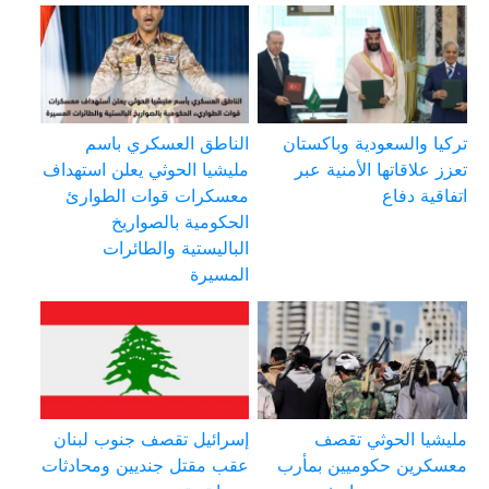
تركيا والسعودية وباكستان
الناطق العسكري باسم
تعزز علاقاتها الأمنية عبر
مليشيا الحوثي يعلن استهداف
اتفاقية دفاع
معسكرات قوات الطوارئ
الحكومية بالصواريخ
الباليستية والطائرات
المسيرة
مليشيا الحوثي تقصف
إسرائيل تقصف جنوب لبنان
معسكرين حكوميين بمأرب
عقب مقتل جنديين ومحادثات