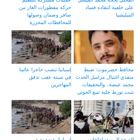
على خلفية انتقاده فساد
حركة مقطورات الغاز من
الميليشيا
صافر وضمان وصولها
للمحافظات المحررة
محافظ حضرموت: ضبط
إسبانيا تنصب حاجزا عائما
منفذي اغتيال مراسل الحدث
في سبتة عقب تدفق
محمد عيضة.. والتحقيقات
المهاجرين
تثبت تورط خلية تتبع الحوثي
الصحة اليمنية: لقاحات
إسبانيا: عودة نصف