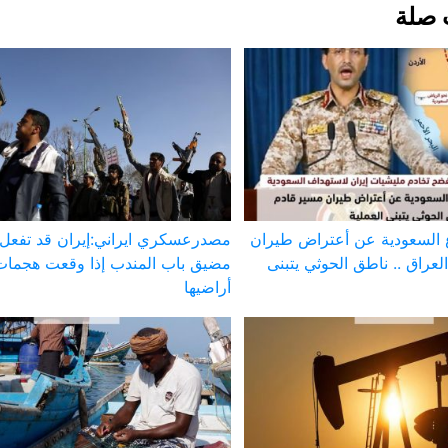
 صلة
ع السعودية عن أعتراض طيران
مصدرعسكري ايراني:إيران قد تفعل 
عراق .. ناطق الحوثي يتبنى
مضيق باب المندب إذا وقعت هجما
أراضيها