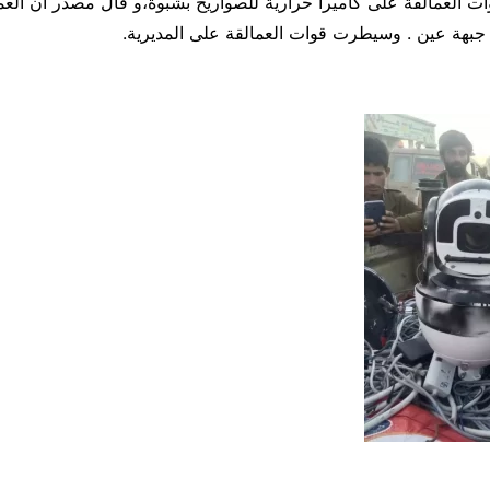
العمالقة على كاميرا حرارية للصواريخ بشبوة،و قال مصدر أن الع
جبهة عين . وسيطرت قوات العمالقة على المديرية.