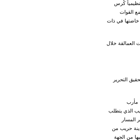
نظيمياً كُرس
ع القوات
 خاضتها في ذات
ت العمالقة خلال
حقيق التحرير
 مأرب
يب الذي يتطلب
 المسار
دينة حريب من
ها من الجهة