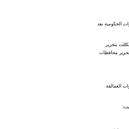
ت الحكومية بعد
كللت بتحرير
تحرير محافظات
ت العمالقة
يت: