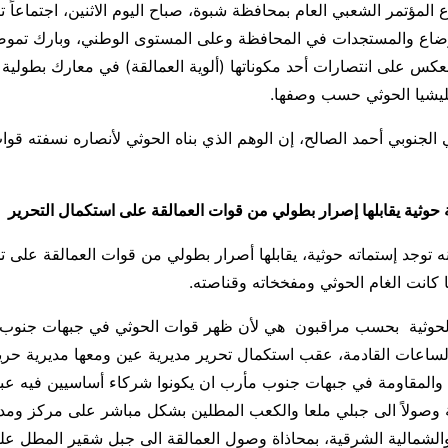
المؤتمر الشعبي العام بمحافظة شبوة، صباح اليوم الاثنين، اجتماعاً ت
وضاع والمستجدات في المحافظة وعلى المستوى الوطني، وبارك تموض
عكس على انتصارات أحد مكوناتها (ألوية العمالقة) في معارك بطولية
يشيا الحوثي حسب وصفها.
الجنوبي أحمد الصالح، إن الوهم الذي بناه الحوثي لأنصاره نسفته قوا
 حوثية يقابلها إصرار بطولي من قوات العمالقة على استكمال التحرير
 توجد إستماته حوثية، يقابلها أصرار بطولي من قوات العمالقة على ت
ا كانت الغام الحوثي ومفخخاته وقناصته.
 الحوثية بحسب مراقبون هي لأن ظهر قوات الحوثي في جبهات جنوب
اعات القادمة، عقب استكمال تحرير مديرية عين ومعها مديرية حر
المقاومة في جبهات جنوب مأرب ان يكونوا شركاء أساسيين فيه عبر
ة وصولاً الى جبلي ملعا والكعب المطلين بشكل مباشر على مركز وم
والشمالية الشرقية، بمحاذاة وصول العمالقة الى جبل شقير المطل علي