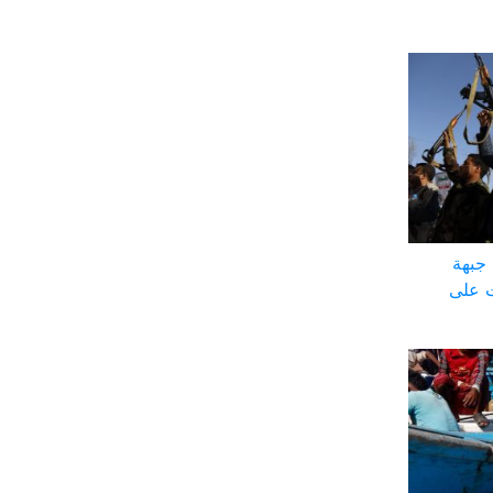
جبهة
ت على