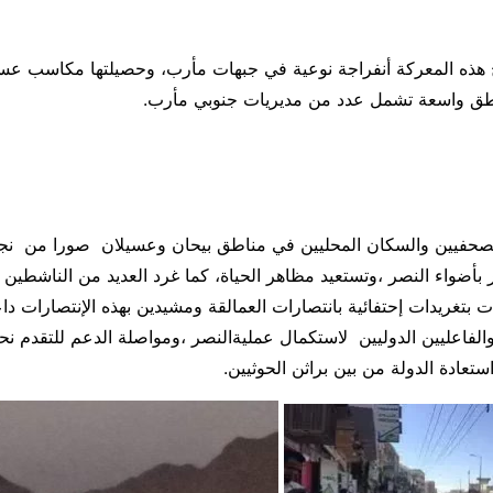
ج هذه المعركة أنفراجة نوعية في جبهات مأرب، وحصيلتها مكاسب عسك
اطق واسعة تشمل عدد من مديريات جنوبي مأرب.
لصحفيين والسكان المحليين في مناطق بيحان وعسيلان صورا من نج
 بأضواء النصر ،وتستعيد مظاهر الحياة، كما غرد العديد من الناشطين
بتغريدات إحتفائية بانتصارات العمالقة ومشيدين بهذه الإنتصارات د
الفاعليين الدوليين لاستكمال عمليةالنصر ،ومواصلة الدعم للتقدم ن
تعادة الدولة من بين براثن الحوثيين.