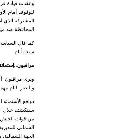
وعقدت قيادة فرع 
للوقوف أمام الأ
المشتركة الذي ان
المحافظة ضد ميل
كما قال السياسي 
سبعة أيام.
مراقبون..إستماتة
ويرى مراقبون أنه
والنصر التام مهم
دوافع الأستماته
سينكشف خلال الس
من قوات الجيش و
الشمالي للمديري
الجهة الشمالية، 