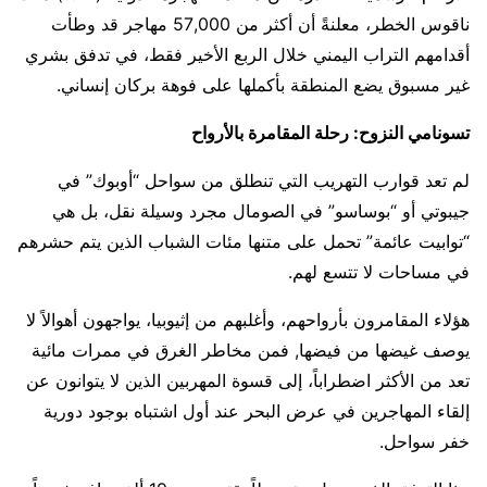
ناقوس الخطر، معلنةً أن أكثر من 57,000 مهاجر قد وطأت
أقدامهم التراب اليمني خلال الربع الأخير فقط، في تدفق بشري
غير مسبوق يضع المنطقة بأكملها على فوهة بركان إنساني.
تسونامي النزوح: رحلة المقامرة بالأرواح
لم تعد قوارب التهريب التي تنطلق من سواحل “أوبوك” في
جيبوتي أو “بوساسو” في الصومال مجرد وسيلة نقل، بل هي
“توابيت عائمة” تحمل على متنها مئات الشباب الذين يتم حشرهم
في مساحات لا تتسع لهم.
هؤلاء المقامرون بأرواحهم، وأغلبهم من إثيوبيا، يواجهون أهوالاً لا
يوصف غيضها من فيضها, فمن مخاطر الغرق في ممرات مائية
تعد من الأكثر اضطراباً، إلى قسوة المهربين الذين لا يتوانون عن
إلقاء المهاجرين في عرض البحر عند أول اشتباه بوجود دورية
خفر سواحل.