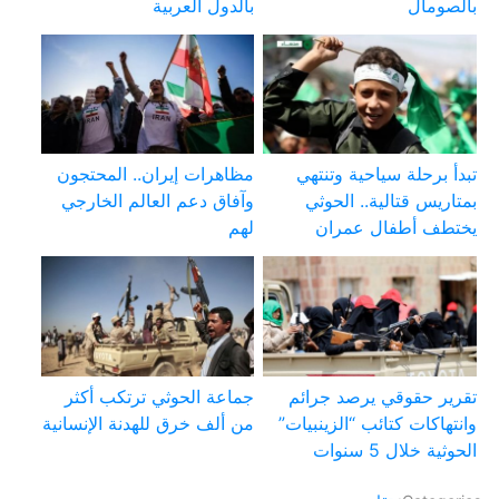
بالصومال
بالدول العربية
تبدأ برحلة سياحية وتنتهي
مظاهرات إيران.. المحتجون
بمتاريس قتالية.. الحوثي
وآفاق دعم العالم الخارجي
يختطف أطفال عمران
لهم
تقرير حقوقي يرصد جرائم
جماعة الحوثي ترتكب أكثر
وانتهاكات كتائب “الزينبيات”
من ألف خرق للهدنة الإنسانية
الحوثية خلال 5 سنوات