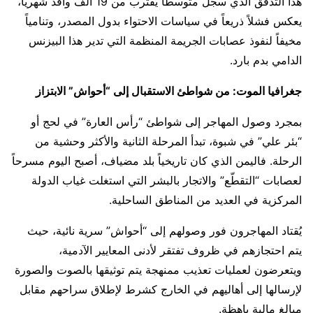
هذا التدفق الذي سجل متوسطاً يقترب من 19 ألف وافد شهرياً،
يعكس فشلاً ذريعاً في سياسات الاحتواء بدول المصدر، وتنامياً
مخيفاً لنفوذ عصابات الجريمة المنظمة التي تدير هذا البيزنس
الدامي بدم بارد.
جغرافيا الموت: من شواطئ الاستقبال إلى “أحواش” الابتزاز
بمجرد وصول المهاجر إلى شواطئ “رأس العارة” في لحج أو
“بئر علي” في شبوة، تبدأ المرحلة الثانية والأكثر وحشية من
الرحلة. فاليمن الذي كان تاريخياً بلد مضياف، أصبح اليوم مسرحاً
لعصابات “التقطّع” والاتجار بالبشر التي استغلت غياب الدولة
المركزية في العديد من المناطق الساحلية.
يُقتاد المهاجرون فور وصولهم إلى “أحواش” سرية نائية، حيث
يتم احتجازهم في ظروف تفتقر لأدنى المعايير الآدمية،
ويتعرضون لعمليات تعذيب ممنهجة يتم توثيقها بالصوت والصورة
لإرسالها إلى أهاليهم في الخارج كشرط لإطلاق سراحهم مقابل
مبالغ مالية باهظة.