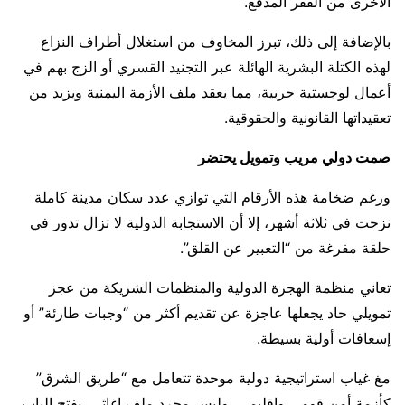
الأخرى من الفقر المدقع.
بالإضافة إلى ذلك، تبرز المخاوف من استغلال أطراف النزاع
لهذه الكتلة البشرية الهائلة عبر التجنيد القسري أو الزج بهم في
أعمال لوجستية حربية، مما يعقد ملف الأزمة اليمنية ويزيد من
تعقيداتها القانونية والحقوقية.
صمت دولي مريب وتمويل يحتضر
ورغم ضخامة هذه الأرقام التي توازي عدد سكان مدينة كاملة
نزحت في ثلاثة أشهر، إلا أن الاستجابة الدولية لا تزال تدور في
حلقة مفرغة من “التعبير عن القلق”.
تعاني منظمة الهجرة الدولية والمنظمات الشريكة من عجز
تمويلي حاد يجعلها عاجزة عن تقديم أكثر من “وجبات طارئة” أو
إسعافات أولية بسيطة.
مغ غياب استراتيجية دولية موحدة تتعامل مع “طريق الشرق”
كأزمة أمن قومي وإقليمي، وليس مجرد ملف إغاثي، يفتح الباب