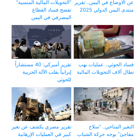
عن الاوضاع في اليمن.. تقرير
“التحويلات المالية المنسية”
منتدى اليمن الدولي 2025
تفضح فساد القطاع
المصرفي في اليمن
فساد الحوثي.. عمليات نهب
تقرير أميركي: 40 مستشاراً
تطال آلاف التحويلات المالية
إيرانياً بقلب الآلة الحربية
للحوثي
التغير المناخي.. “سلاح
تقرير مصري يكشف عن تغير
مفاجئ” بوجه حركة الشباب
كبير في العمليات الإرهابية