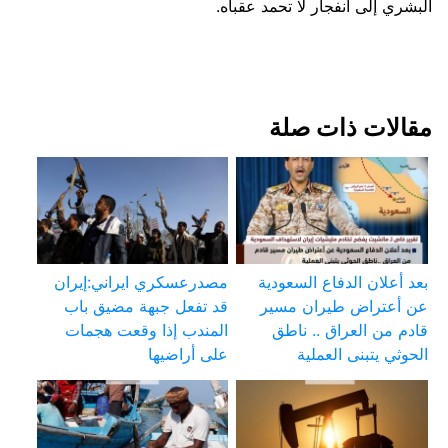
البشري إلى انفجار لا تحمد عقباه.
مقالات ذات صلة
بعد أعلان الدفاع السعودية
مصدرعسكري ايراني:إيران
عن أعتراض طيران مسير
قد تفعل جبهة مضيق باب
قادم من العراق .. ناطق
المندب إذا وقعت هجمات
الحوثي يتبنى العملية
على أراضيها