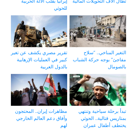
تطال آلاف التحويلات المالية
إيرانياً بقلب الآلة الحربية
للحوثي
التغير المناخي.. “سلاح
تقرير مصري يكشف عن تغير
مفاجئ” بوجه حركة الشباب
كبير في العمليات الإرهابية
بالصومال
بالدول العربية
تبدأ برحلة سياحية وتنتهي
مظاهرات إيران.. المحتجون
بمتاريس قتالية.. الحوثي
وآفاق دعم العالم الخارجي
يختطف أطفال عمران
لهم