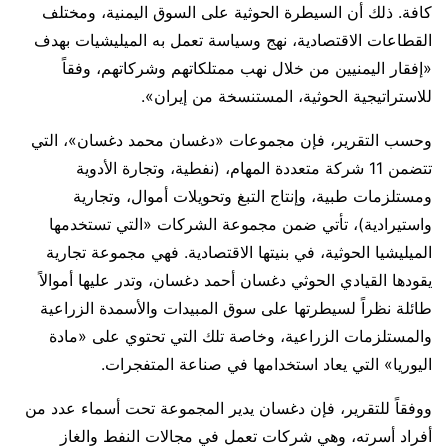
كافة. ذلك أن السيطرة الحوثية على السوق اليمنية، ومختلف
القطاعات الاقتصادية، نهج وسياسة تعمل به الميليشيات بهدف
«إفقار اليمنيين من خلال نهب ممتلكاتهم وشركاتهم، وفقاً
للاستراتيجية الحوثية، المستنسخة من إيران».
وحسب التقرير، فإن مجموعات «دغسان محمد دغسان»، التي
تتضمن 11 شركة متعددة المهام، (نفطية، وتجارة الأدوية
ومستلزمات طبية، وإنتاج التبغ وتحويلات أموال، وتجارية
واستيرادية)، تأتي ضمن مجموعة الشركات «التي تستخدمها
الميليشيا الحوثية، في بنيتها الاقتصادية. فهي مجموعة تجارية
يقودها القيادي الحوثي دغسان أحمد دغسان، وتدر عليها أموالاً
طائلة نظراً لسيطرتها على سوق المبيدات والأسمدة الزراعية
والمستلزمات الزراعية، وخاصة تلك التي تحتوي على «مادة
اليوريا» التي يعاد استخدامها في صناعة المتفجرات.
ووفقاً للتقرير، فإن دغسان يدير المجموعة تحت أسماء عدد من
أفراد أسرته، وهي شركات تعمل في مجالات النفط والغاز