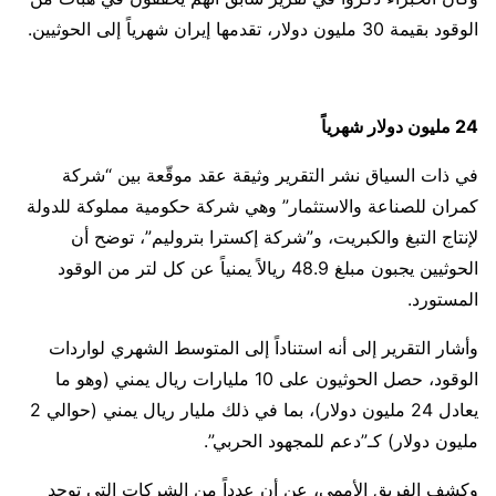
الوقود بقيمة 30 مليون دولار، تقدمها إيران شهرياً إلى الحوثيين.
24 مليون دولار شهرياً
في ذات السياق نشر التقرير وثيقة عقد موقّعة بين “شركة
كمران للصناعة والاستثمار” وهي شركة حكومية مملوكة للدولة
لإنتاج التبغ والكبريت، و”شركة إكسترا بتروليم”، توضح أن
الحوثيين يجبون مبلغ 48.9 ريالاً يمنياً عن كل لتر من الوقود
المستورد.
وأشار التقرير إلى أنه استناداً إلى المتوسط الشهري لواردات
الوقود، حصل الحوثيون على 10 مليارات ريال يمني (وهو ما
يعادل 24 مليون دولار)، بما في ذلك مليار ريال يمني (حوالي 2
مليون دولار) كـ”دعم للمجهود الحربي”.
وكشف الفريق الأممي، عن أن عدداً من الشركات التي توجد