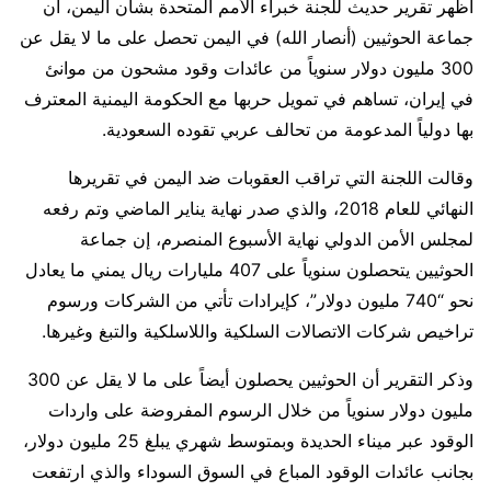
أظهر تقرير حديث للجنة خبراء الأمم المتحدة بشأن اليمن، أن
جماعة الحوثيين (أنصار الله) في اليمن تحصل على ما لا يقل عن
300 مليون دولار سنوياً من عائدات وقود مشحون من موانئ
في إيران، تساهم في تمويل حربها مع الحكومة اليمنية المعترف
بها دولياً المدعومة من تحالف عربي تقوده السعودية.
وقالت اللجنة التي تراقب العقوبات ضد اليمن في تقريرها
النهائي للعام 2018، والذي صدر نهاية يناير الماضي وتم رفعه
لمجلس الأمن الدولي نهاية الأسبوع المنصرم، إن جماعة
الحوثيين يتحصلون سنوياً على 407 مليارات ريال يمني ما يعادل
نحو “740 مليون دولار”، كإيرادات تأتي من الشركات ورسوم
تراخيص شركات الاتصالات السلكية واللاسلكية والتبغ وغيرها.
وذكر التقرير أن الحوثيين يحصلون أيضاً على ما لا يقل عن 300
مليون دولار سنوياً من خلال الرسوم المفروضة على واردات
الوقود عبر ميناء الحديدة وبمتوسط شهري يبلغ 25 مليون دولار،
بجانب عائدات الوقود المباع في السوق السوداء والذي ارتفعت