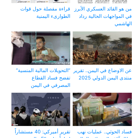
من هو القائد العسكري الأبرز
قراءة مفصلة حول قوات
في المواجهات الحالية رداد
الطوارىء اليمنية
الهاشمي
عن الاوضاع في اليمن.. تقرير
“التحويلات المالية المنسية”
منتدى اليمن الدولي 2025
تفضح فساد القطاع
المصرفي في اليمن
فساد الحوثي.. عمليات نهب
تقرير أميركي: 40 مستشاراً