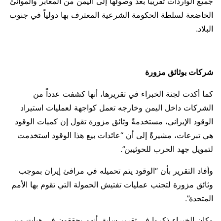
جميع الواردات تقريباً بعد وصولها إلى اليمن من المعابر والموانئ
الخاضعة لسلطة الحكومة الشرعية المعترف بها دولياً في جنوب
البلاد.
شركات بوثائق مزورة
كما أكدت لجنة الخبراء في تقريرها، أنها كشفت عدداً من
الشركات داخل اليمن وخارجه تعمل كواجهة لعمليات استيراد
الوقود الإيراني، مستخدمةً وثائق مزورة تقول إن كميات الوقود
هي تبرعات، مشيرةً إلى أن “عائدات بيع هذا الوقود استخدمت
لتمويل جهد الحرب للحوثيين”.
وأفاد التقرير بأن “الوقود يتم تحميله في مرافئ إيران بموجب
وثائق مزورة لتجنب عمليات تفتيش الحمولة التي تقوم بها الأمم
المتحدة”.
وكان الخبراء ذكروا في تقرير سابق أنهم يحققون في هبات من