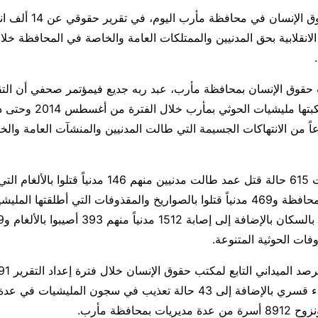
كشف مكتب حقوق الإنسان في محافظ
لانقلابية بحق المدنيين والممتلكات العامة والخاصة في المحافظة خل
ت بين 12 نوعاً من الانتهاكات الجسيمة التي طالت المدنيين والمنشآت العامة وا
وشملت الانتهاكات 615 حالة قتل عمد طالت مدنيين منهم 146 مدنياً قتلو
المليشيات في المحافظة و469 مدنياً قتلوا بالصواريخ والمقذوفات التي أطلقتها 
فات الحوثية المتنوعة.
و109 حالات إخفاء قسري بالإضافة إلى 43 حالة تعذيب في سجون المليشيا
 بمحافظة مأرب.