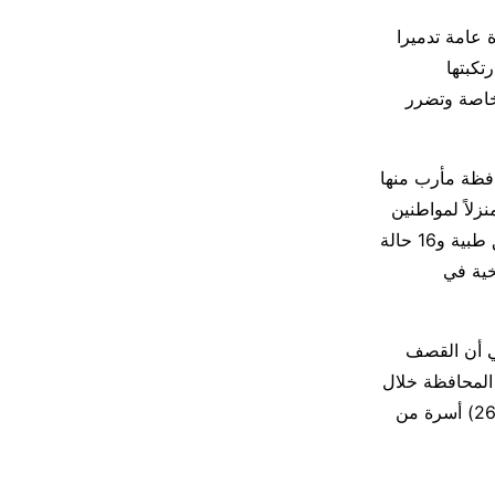
 انتهاكا طالت منشآت عامة أسفر عنها تدمير 39 منشأة عامة تدميرا
يا، فضلاً عن توثيق 2322 انتهاكاً ارتكبتها
ي مأرب نتج عنها تدمير كلي لـ 596 منشأة خاصة وتضرر
محافظة مأرب منها
جد في مديرية صرواح ومدرسة في آل صلاح بمديرية مجزر، وكذا تفجير 24 منزلاً لمواطنين
في مديريات مجزر وصرواح بالإضافة إلى توثيق (69) حالة اعتداء على منشآت ومرافق طبية و16 حالة
وتاريخية في
ني أن القصف
المحافظة خلال
الفترة من يناير 2020 إلى مارس 2021 أدى إلى إغلاق 27 مخيما، وتهجير أكثر من (2671) أسرة من