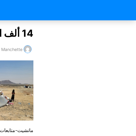
14 ألف انتهاك ارتكبها الحوثيين بحق المدنيين بمأرب
Manchette
مانشيت-متابعات