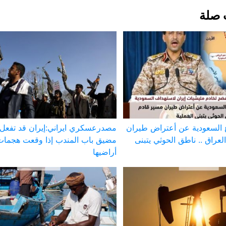
 صلة
ع السعودية عن أعتراض طيران
مصدرعسكري ايراني:إيران قد تفعل 
عراق .. ناطق الحوثي يتبنى
مضيق باب المندب إذا وقعت هجما
أراضيها