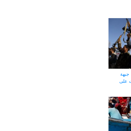
جبهة
ت على