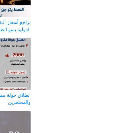
تراجع أسعار ال
الدولية بنمو الط
انطلاق جولة مف
والمحتجزين