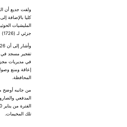
جزئي لـ (1726) منشأة خاصة أخرى في عموم مديريات المحافظة.
المحافظة.
من جانبه أوضح مد
المدفعي والصارو
تلك المخيمات.