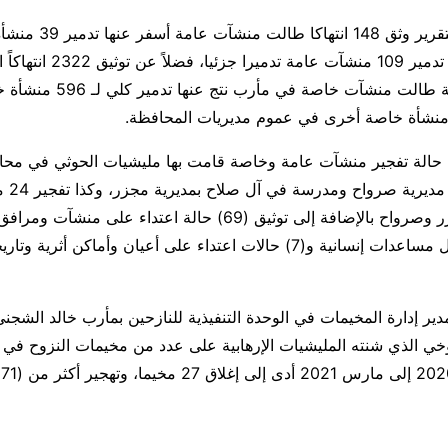
ولفت جديع أن التقرير وثق 148
كليا بالإضافة إلى تدمير 109 منشآت عامة تدميرا جزئ
المليشيات الحوثية طالت منشآت خاصة ف
وأشار إلى أن 26 حالة تفجير منشآت عامة وخاصة قامت بها مليشيات الحوثي في 
تفجير مس
إعاقة ومنع وصول مساعدات إنسانية و(7) حالات اعتداء على أعيان وأماكن أثرية 
ير إدارة المخيمات في الوحدة التنفيذية للنازحين بمأرب خالد الشج
خي الذي شنته المليشيات الإرهابية على عدد من مخيمات النزوح في 