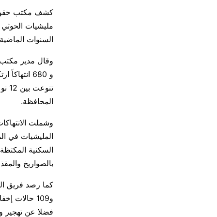
مليشيات الحوثي ا
السنوات الماضية.
تنوع
المحافظة.
بالصواريخ والمقذو
فضلا عن تهجير ونزوح 8912 أسرة من عدة مديريات