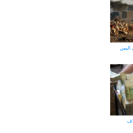
 اليمن
اف