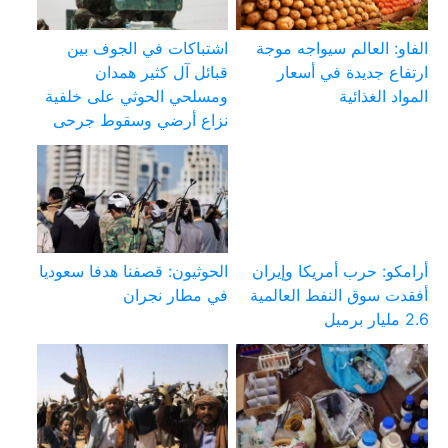
الفاو: العالم سيواجه موجة
اشتباكات في الجوف بين
ارتفاع جديدة في أسعار
قبائل آل كثير همدان
المواد الغذائية
ومسلحي الحوثي على خلفية
نزاع أرضي وسقوط جرحى
أرامكو: حرب أمريكا وإيران
الحوثيون: قصفنا هدفا سعوديا
أفقدت سوق النفط العالمية
في مطار نجران
2.6 مليار برميل