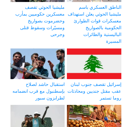
الناطق العسكري باسم
مليشيا الحوثي تقصف
مليشيا الحوثي يعلن استهداف
معسكرين حكوميين بمأرب
معسكرات قوات الطوارئ
وحضرموت بصواريخ
الحكومية بالصواريخ
ومسيّرات وسقوط قتلى
الباليستية والطائرات
وجرحى
المسيرة
إسرائيل تقصف جنوب لبنان
استقبال حاشد لصلاح
عقب مقتل جنديين ومحادثات
بإسطنبول مع قرب انضمامه
روما تستمر
لطرابزون سبور