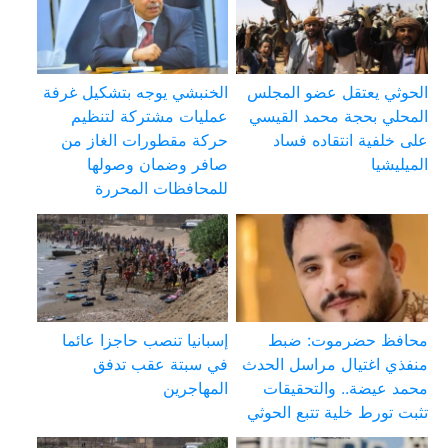
الحوثي يعتقل عضو المجلس
الخنبشي يوجه بتشكيل غرفة
المحلي بحجة محمد القيسي
عمليات مشتركة لتنظيم
على خلفية انتقاده فساد
حركة مقطورات الغاز من
الميليشيا
صافر وضمان وصولها
للمحافظات المحررة
محافظ حضرموت: ضبط
إسبانيا تنصب حاجزا عائما
منفذي اغتيال مراسل الحدث
في سبتة عقب تدفق
محمد عيضة.. والتحقيقات
المهاجرين
تثبت تورط خلية تتبع الحوثي