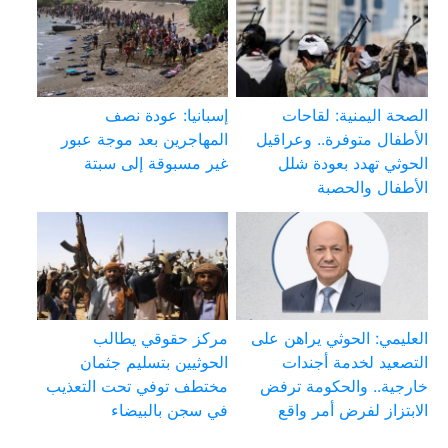
الصحة اليمنية: لقاحات
إسبانيا: عودة نصف
الأطفال متوفرة.. وعراقيل
المهاجرين بعد موجة عبور
الحوثي تهدد بعودة شلل
غير مسبوقة إلى سبتة
الأطفال والحصبة
العليمي: الحوثي يراهن على
مركز حقوقي يطالب
التصعيد لخدمة أجندات
الحوثيين بتسليم جثمان
خارجية.. والحكومة ترفض
مختطف توفي تحت التعذيب
الابتزاز لفرض أمر واقع
في سجن بالبيضاء