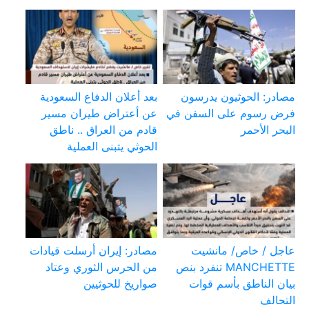
مصادر: الحوثيون يدرسون
بعد أعلان الدفاع السعودية
فرض رسوم على السفن في
عن أعتراض طيران مسير
البحر الأحمر
قادم من العراق .. ناطق
الحوثي يتبنى العملية
عاجل / خاص/ مانشيت
مصادر: إيران أرسلت قيادات
MANCHETTE تنفرد بنص
من الحرس الثوري وعتاد
بيان الناطق بأسم قوات
صواريخ للحوثيين
التحالف