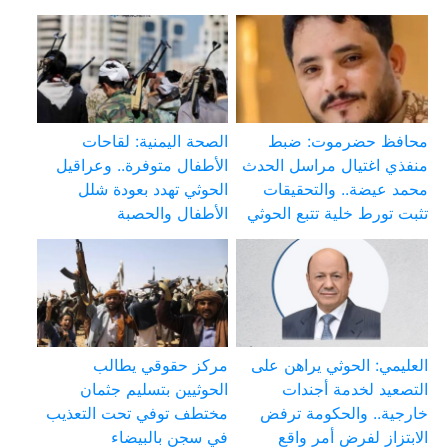
محافظ حضرموت: ضبط
الصحة اليمنية: لقاحات
منفذي اغتيال مراسل الحدث
الأطفال متوفرة.. وعراقيل
محمد عيضة.. والتحقيقات
الحوثي تهدد بعودة شلل
تثبت تورط خلية تتبع الحوثي
الأطفال والحصبة
العليمي: الحوثي يراهن على
مركز حقوقي يطالب
التصعيد لخدمة أجندات
الحوثيين بتسليم جثمان
خارجية.. والحكومة ترفض
مختطف توفي تحت التعذيب
الابتزاز لفرض أمر واقع
في سجن بالبيضاء