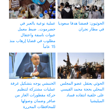
الحوثيون: قصفنا هدفا سعوديا
عملية نوعية بالعبر في
في مطار نجران
حضرموت.. ضبط معمل
عبوات ناسفة واعتقال
مطلوب في قضايا إرهاب منذ
15 عاماً
الحوثي يعتقل عضو المجلس
الخنبشي يوجه بتشكيل غرفة
المحلي بحجة محمد القيسي
عمليات مشتركة لتنظيم
على خلفية انتقاده فساد
حركة مقطورات الغاز من
الميليشيا
صافر وضمان وصولها
للمحافظات المحررة