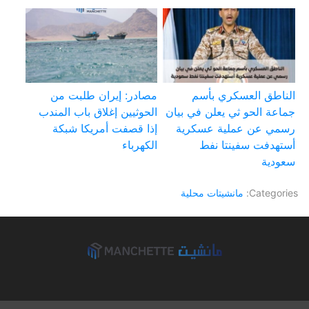
الناطق العسكري بأسم
مصادر: إيران طلبت من
جماعة الحو ثي يعلن في بيان
الحوثيين إغلاق باب المندب
رسمي عن عملية عسكرية
إذا قصفت أمريكا شبكة
أستهدفت سفينتا نفط
الكهرباء
سعودية
Categories:
مانشيتات محلية