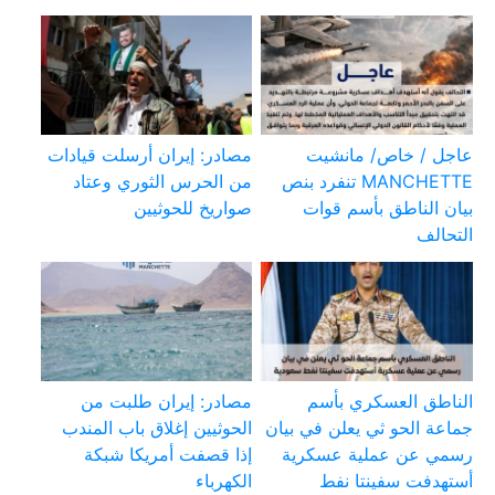
عاجل / خاص/ مانشيت
مصادر: إيران أرسلت قيادات
MANCHETTE تنفرد بنص
من الحرس الثوري وعتاد
بيان الناطق بأسم قوات
صواريخ للحوثيين
التحالف
الناطق العسكري بأسم
مصادر: إيران طلبت من
جماعة الحو ثي يعلن في بيان
الحوثيين إغلاق باب المندب
رسمي عن عملية عسكرية
إذا قصفت أمريكا شبكة
أستهدفت سفينتا نفط
الكهرباء