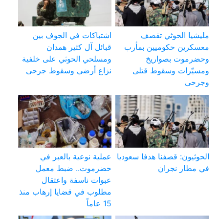
مليشيا الحوثي تقصف
اشتباكات في الجوف بين
معسكرين حكوميين بمأرب
قبائل آل كثير همدان
وحضرموت بصواريخ
ومسلحي الحوثي على خلفية
ومسيّرات وسقوط قتلى
نزاع أرضي وسقوط جرحى
وجرحى
الحوثيون: قصفنا هدفا سعوديا
عملية نوعية بالعبر في
في مطار نجران
حضرموت.. ضبط معمل
عبوات ناسفة واعتقال
مطلوب في قضايا إرهاب منذ
15 عاماً