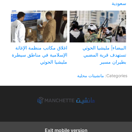
سعودية
البيضاء| مليشيا الحوثي
اغلاق مكاتب منظمة الإغاثة
تستهدف قرية المضبي
الإسلامية في مناطق سيطرة
بطيران مسير
مليشيا الحوثي
Categories:
مانشيتات محلية
Exit mobile version