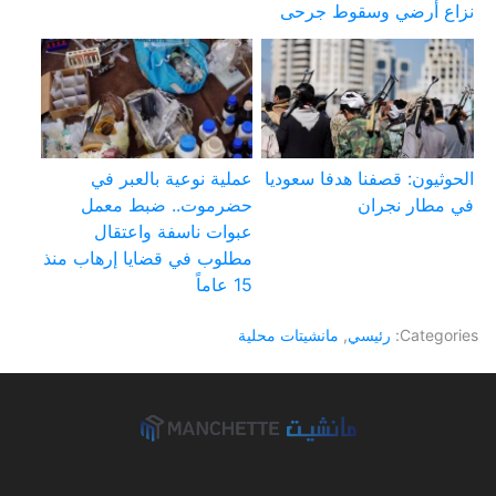
نزاع أرضي وسقوط جرحى
الحوثيون: قصفنا هدفا سعوديا
عملية نوعية بالعبر في
في مطار نجران
حضرموت.. ضبط معمل
عبوات ناسفة واعتقال
مطلوب في قضايا إرهاب منذ
15 عاماً
Categories:
رئيسي
,
مانشيتات محلية