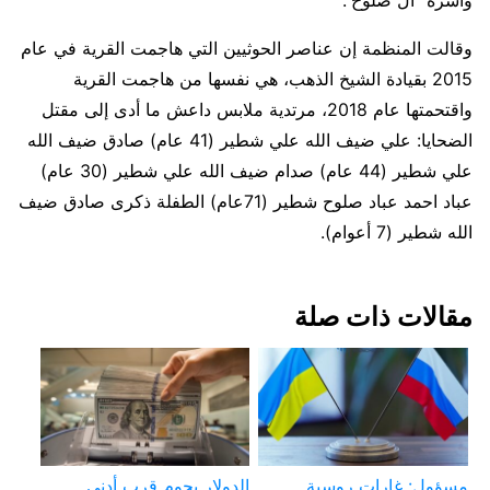
وقالت المنظمة إن عناصر الحوثيين التي هاجمت القرية في عام
2015 بقيادة الشيخ الذهب، هي نفسها من هاجمت القرية
واقتحمتها عام 2018، مرتدية ملابس داعش ما أدى إلى مقتل
الضحايا: علي ضيف الله علي شطير (41 عام) صادق ضيف الله
علي شطير (44 عام) صدام ضيف الله علي شطير (30 عام)
عباد احمد عباد صلوح شطير (71عام) الطفلة ذكرى صادق ضيف
الله شطير (7 أعوام).
مقالات ذات صلة
مسؤول: غارات روسية
الدولار يحوم قرب أدنى