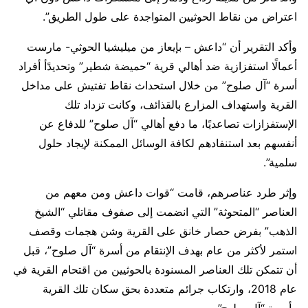
اعتراض من نقاط الحوثيين المتواجدة على طول الطريق”.
وأكد التقرير أن “داعش – بإيعاز من ميليشيا الحوثي- مارست
أعمالًا استفزازية ضد أهالي قرية “حميضة شطير” وتحديدًأ أفراد
أسرة “آل صلوح” من خلال استحداث نقاط تفتيش على مداخل
القرية واستهداف المزارع بالقذائف، وكانت تزداد تلك
الإستفزازات تصاعديًا، ما دفع أهالي “آل صلوح” للدفاع عن
أنفسهم بعد استنفادهم لكافة الوسائل الممكنة لإيجاد حلول
سلمية”.
وإثر طرد عناصرهم، قامت “قوات داعش ومن معهم من
العناصر “المتحوثة” التي انضمت إلى صفوف مقاتلي “الشيخ
الذهب” بفرض حصار خانق على القرية وشن هجمات وقصف
استمر لأكثر من عام بهدف الإنتقام من أسرة “آل صلوح”، قبل
أن تتمكن تلك العناصر المسنودة بالحوثيين من اقتحام القرية في
عام 2018، وارتكاب جرائم متعددة بحق سكان تلك القرية
وأسرة “آل صلوح”.