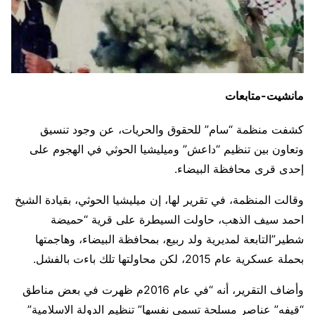
مانشيت-متابعات
كشفت منظمة “سام” للحقوق والحريات، عن وجود تنسيق
وتعاون بين تنظيم “داعش” وميليشيا الحوثي في الهجوم على
إحدى قرى محافظة البيضاء.
وقالت المنظمة، في تقرير لها، إن ميليشيا الحوثي، بقيادة الشيخ
احمد سيف الذهب، حاولت السيطرة على قرية “حميضة
شطير”التابعة لمديرية ولد ربيع، بمحافظة البيضاء، وهاجمتها
بحملة عسكرية عام 2015، لكن محاولتها تلك باءت بالفشل.
وأضاف التقرير، أنه “في عام 2016م ظهرت في بعض مناطق
“قيفه” عناصر مسلحة تسمي نفسها” تنظيم الدولة الاسلامية”