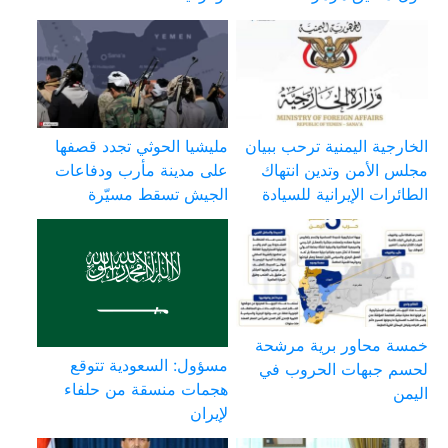
الخارجية اليمنية ترحب ببيان
مليشيا الحوثي تجدد قصفها
مجلس الأمن وتدين انتهاك
على مدينة مأرب ودفاعات
الطائرات الإيرانية للسيادة
الجيش تسقط مسيّرة
خمسة محاور برية مرشحة
مسؤول: السعودية تتوقع
لحسم جبهات الحروب في
هجمات منسقة من حلفاء
اليمن
لإيران