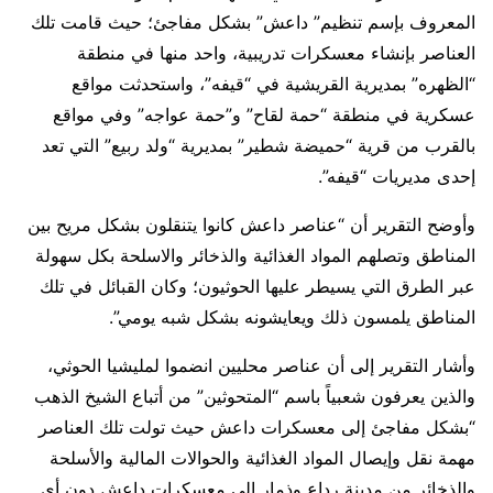
المعروف بإسم تنظيم” داعش” بشكل مفاجئ؛ حيث قامت تلك
العناصر بإنشاء معسكرات تدريبية، واحد منها في منطقة
“الظهره” بمديرية القريشية في “قيفه”، واستحدثت مواقع
عسكرية في منطقة “حمة لقاح” و”حمة عواجه” وفي مواقع
بالقرب من قرية “حميضة شطير” بمديرية “ولد ربيع” التي تعد
إحدى مديريات “قيفه”.
وأوضح التقرير أن “عناصر داعش كانوا يتنقلون بشكل مريح بين
المناطق وتصلهم المواد الغذائية والذخائر والاسلحة بكل سهولة
عبر الطرق التي يسيطر عليها الحوثيون؛ وكان القبائل في تلك
المناطق يلمسون ذلك ويعايشونه بشكل شبه يومي”.
وأشار التقرير إلى أن عناصر محليين انضموا لمليشيا الحوثي،
والذين يعرفون شعبياً باسم “المتحوثين” من أتباع الشيخ الذهب
“بشكل مفاجئ إلى معسكرات داعش حيث تولت تلك العناصر
مهمة نقل وإيصال المواد الغذائية والحوالات المالية والأسلحة
والذخائر من مدينة رداع وذمار إلى معسكرات داعش دون أي