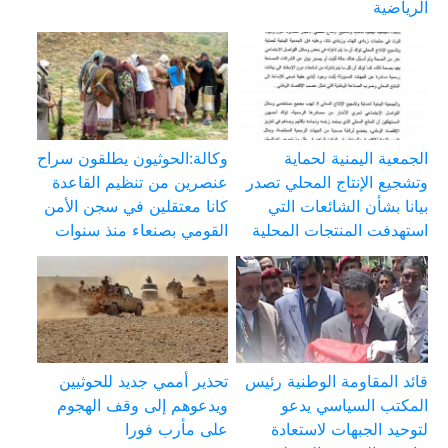
الرياضية
الجمعية اليمنية لحماية
وكالة:الحوثيون يطلقون سراح
وتشجيع الإنتاج المحلي تصدر
عنصرين من تنظيم القاعدة
بيانا بشأن الشائعات التي
كانا معتقلين في سجن الأمن
استهدفت المنتجات المحلية
القومي بصنعاء منذ سنوات
قائد المقاومة الوطنية رئيس
تحذير أممي جديد للحوثيين
المكتب السياسي يدعو
ويدعوهم إلى وقف الهجوم
لتوحيد الجبهات لاستعادة
على مأرب فورا