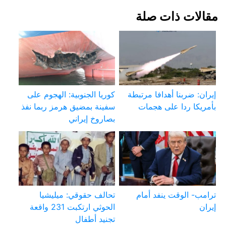
مقالات ذات صلة
إيران: ضربنا أهدافا مرتبطة
كوريا الجنوبية: الهجوم على
بأمريكا ردا على هجمات
سفينة بمضيق هرمز ربما نفذ
بصاروخ إيراني
ترامب- الوقت ينفد أمام
تحالف حقوقي: ميليشيا
إيران
الحوثي ارتكبت 231 واقعة
تجنيد أطفال