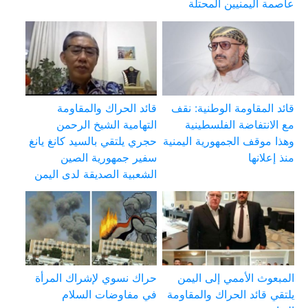
عاصمة اليمنيين المحتلة
قائد المقاومة الوطنية: نقف
قائد الحراك والمقاومة
مع الانتفاضة الفلسطينية
التهامية الشيخ الرحمن
وهذا موقف الجمهورية اليمنية
حجري يلتقي بالسيد كانغ يانغ
منذ إعلانها
سفير جمهورية الصين
الشعبية الصديقة لدى اليمن
المبعوث الأممي إلى اليمن
حراك نسوي لإشراك المرأة
يلتقي قائد الحراك والمقاومة
في مفاوضات السلام