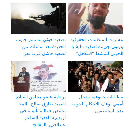
عشرات المنظمات الحقوقية
تصعيد حوثي مستمر جنوب
يدينون جريمة تصفية مليشيا
الحديدة بعد ساعات من
الحوثي للناشط “المكحل”
تصعيد فاشل غرب تعز
مطالبات حقوقية بتدخل
برعاية عضو مجلس القيادة
أممي لوقف الأحكام الحوثية
العميد طارق صالح.. المخا
ضد المختطفين
تحتضن فعالية تأبينية في
أربعينية الفقيد الشاعر
عبدالعزيز المقالح