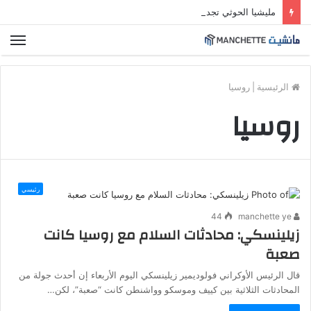
مليشيا الحوثي تجدد قصفها على مدينة مأرب ودفاعات الجيش تسقط مسيّرة
الق
الرئيسية
|
روسيا
روسيا
رئيسي
44
manchette ye
زيلينسكي: محادثات السلام مع روسيا كانت
صعبة
قال الرئيس الأوكراني فولوديمير زيلينسكي اليوم الأربعاء إن أحدث جولة من
المحادثات الثلاثية بين كييف وموسكو وواشنطن كانت “صعبة”، لكن…