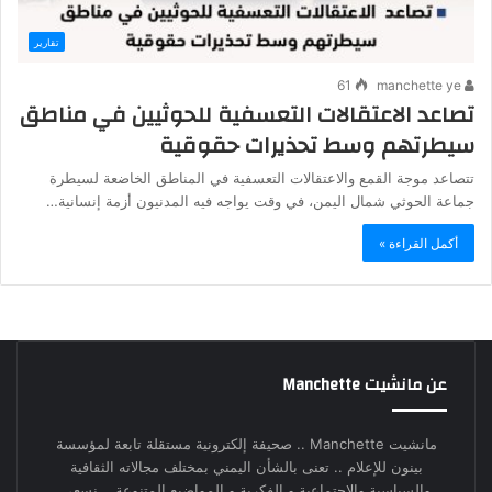
تقارير
61
manchette ye
تصاعد الاعتقالات التعسفية للحوثيين في مناطق
سيطرتهم وسط تحذيرات حقوقية
تتصاعد موجة القمع والاعتقالات التعسفية في المناطق الخاضعة لسيطرة
جماعة الحوثي شمال اليمن، في وقت يواجه فيه المدنيون أزمة إنسانية…
أكمل القراءة »
عن مانشيت Manchette
مانشيت Manchette .. صحيفة إلكترونية مستقلة تابعة لمؤسسة
بينون للإعلام .. تعنى بالشأن اليمني بمختلف مجالاته الثقافية
والسياسية والاجتماعية و الفكرية و المواضيع المتنوعة .. نسعى