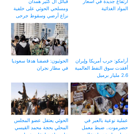
ارتفاع جديدة في أسعار
قبائل آل كثير همدان
المواد الغذائية
ومسلحي الحوثي على خلفية
نزاع أرضي وسقوط جرحى
أرامكو: حرب أمريكا وإيران
الحوثيون: قصفنا هدفا سعوديا
أفقدت سوق النفط العالمية
في مطار نجران
2.6 مليار برميل
عملية نوعية بالعبر في
الحوثي يعتقل عضو المجلس
حضرموت.. ضبط معمل
المحلي بحجة محمد القيسي