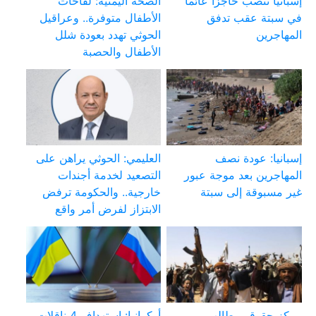
إسبانيا تنصب حاجزا عائما
الصحة اليمنية: لقاحات
في سبتة عقب تدفق
الأطفال متوفرة.. وعراقيل
المهاجرين
الحوثي تهدد بعودة شلل
الأطفال والحصبة
إسبانيا: عودة نصف
العليمي: الحوثي يراهن على
المهاجرين بعد موجة عبور
التصعيد لخدمة أجندات
غير مسبوقة إلى سبتة
خارجية.. والحكومة ترفض
الابتزاز لفرض أمر واقع
مركز حقوقي يطالب
أوكرانيا: استهداف 4 ناقلات