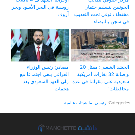
الحوثيين بتسليم جثمان
روسية في البحر الأسود وبحر
مختطف توفي تحت التعذيب
آزوف
في سجن بالبيضاء
الحشد الشعبي: مقتل 20
مصادر: رئيس الوزراء
وإصابة 32 بغارات أمريكية
العراقي يلغي اجتماعا مع
سعودية على مقراتنا في عدة
ولي العهد السعودي بعد
محافظات”
هجمات
Categories:
رئيسي
,
مانشيتات عالمية