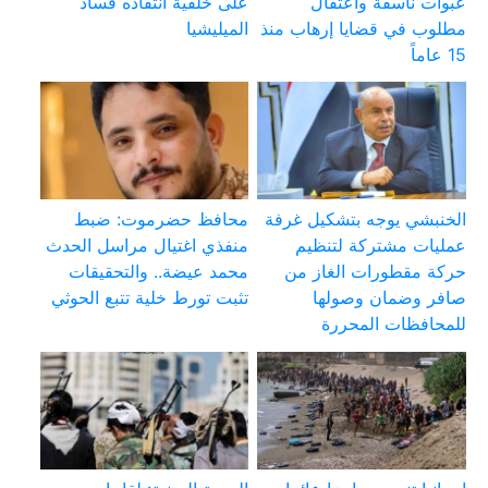
عبوات ناسفة واعتقال
على خلفية انتقاده فساد
مطلوب في قضايا إرهاب منذ
الميليشيا
15 عاماً
الخنبشي يوجه بتشكيل غرفة
محافظ حضرموت: ضبط
عمليات مشتركة لتنظيم
منفذي اغتيال مراسل الحدث
حركة مقطورات الغاز من
محمد عيضة.. والتحقيقات
صافر وضمان وصولها
تثبت تورط خلية تتبع الحوثي
للمحافظات المحررة