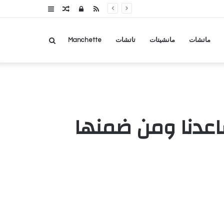
RSS
تسجيل
مقال
عمود
الدخول
عشوائي
جانبي
بحث
ماتشات
مانشيتات
تاتشات
Manchette
عن
اعدنا ومن ضمنها