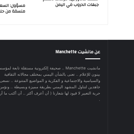
جبهات الحروب في اليمن
مسؤول: السعو
منسقة من حلفا
عن مانشيت Manchette
مانشيت Manchette .. صحيفة إلكترونية مستقلة تابعة لمؤس
بينون للإعلام .. تعنى بالشأن اليمني بمختلف مجالاته الثقافية
والسياسية والاجتماعية و الفكرية و المواضيع المتنوعة .. نسعى
جاهدين لتناول المشهد اليمني بطريقة مميزة وبسيطة .. ونؤمن
حرية التعبير لا قيود لها شعارنا ( أن أعرف أكثر .. أن أكتب ما أري
.