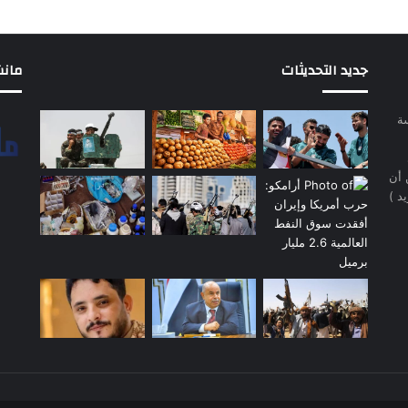
جديد التحديثات
مانشيت 
سة
 أن
د )