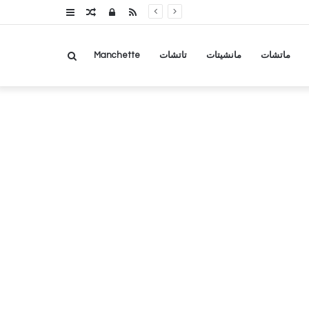
RSS
تسجيل
مقال
عمود
الدخول
عشوائي
جانبي
بحث
ماتشات
مانشيتات
تاتشات
Manchette
عن