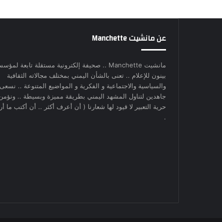
عن مانشيت Manchette
مانشيت Manchette .. صحيفة إلكترونية مستقلة تابعة لمؤس
بينون للإعلام .. تعنى بالشأن اليمني بمختلف مجالاته الثقافية
والسياسية والاجتماعية و الفكرية و المواضيع المتنوعة .. نسعى
جاهدين لتناول المشهد اليمني بطريقة مميزة وبسيطة .. ونؤمن
حرية التعبير لا قيود لها شعارنا ( أن أعرف أكثر .. أن أكتب ما أري
.