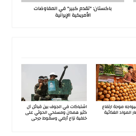
باكستان: "تقدم كبير" في المفاوضات
الأمريكية الإيرانية
سيواجه موجة ارتفاع
اشتباكات في الجوف بين قبائل آل
 المواد الغذائية
كثير همدان ومسلحي الحوثي على
خلفية نزاع أرضي وسقوط جرحى