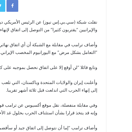
نقلت ​شبكة (سي.بي.إس نيوز) عن الرئيس الأمريكي دونا
والإيرانيين “يقتربون كثيرا” من التوصل إلى اتفاق لإنهاء
وأضاف ترامب في مقابلة مع الشبكة أن أي اتفاق نهائ
“التعامل بشكل مرض” مع اليورانيوم المخصب الإيراني.
وتابع قائلا “لن أوقع إلا على اتفاق ​نحصل بموجبه على كل
وأعلنت إيران والولايات المتحدة وباكستان، التي تلعب 
إلى إنهاء الحرب التي اندلعت قبل ثلاثة أشهر تقريبا.
وفي مقابلة منفصلة، ‌نقل ⁠موقع أكسيوس عن ترامب قو
وإنه قد يتخذ قرارا بشأن استئناف الحرب بحلول غد ​الأح
وأضاف ترامب “إما ​أن ⁠نتوصل إلى اتفاق جيد أو سأقضي 