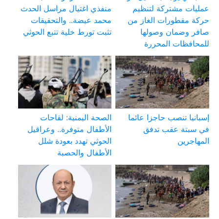
عمليات مشتركة لتنظيم
منفذي اغتيال مراسل الحدث
حركة مقطورات الغاز من
محمد عيضة.. والتحقيقات
صافر وضمان وصولها
تثبت تورط خلية تتبع الحوثي
للمحافظات المحررة
إسبانيا تنصب حاجزا عائما
الصحة اليمنية: لقاحات
في سبتة عقب تدفق
الأطفال متوفرة.. وعراقيل
المهاجرين
الحوثي تهدد بعودة شلل
الأطفال والحصبة