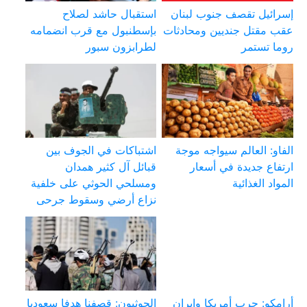
إسرائيل تقصف جنوب لبنان
استقبال حاشد لصلاح
عقب مقتل جنديين ومحادثات
بإسطنبول مع قرب انضمامه
روما تستمر
لطرابزون سبور
الفاو: العالم سيواجه موجة
اشتباكات في الجوف بين
ارتفاع جديدة في أسعار
قبائل آل كثير همدان
المواد الغذائية
ومسلحي الحوثي على خلفية
نزاع أرضي وسقوط جرحى
أرامكو: حرب أمريكا وإيران
الحوثيون: قصفنا هدفا سعوديا