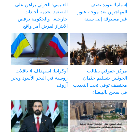
إسبانيا: عودة نصف
العليمي: الحوثي يراهن على
المهاجرين بعد موجة عبور
التصعيد لخدمة أجندات
غير مسبوقة إلى سبتة
خارجية.. والحكومة ترفض
الابتزاز لفرض أمر واقع
مركز حقوقي يطالب
أوكرانيا: استهداف 4 ناقلات
الحوثيين بتسليم جثمان
روسية في البحر الأسود وبحر
مختطف توفي تحت التعذيب
آزوف
في سجن بالبيضاء