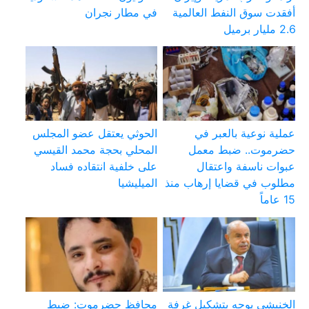
أفقدت سوق النفط العالمية
في مطار نجران
2.6 مليار برميل
عملية نوعية بالعبر في
الحوثي يعتقل عضو المجلس
حضرموت.. ضبط معمل
المحلي بحجة محمد القيسي
عبوات ناسفة واعتقال
على خلفية انتقاده فساد
مطلوب في قضايا إرهاب منذ
الميليشيا
15 عاماً
الخنبشي يوجه بتشكيل غرفة
محافظ حضرموت: ضبط