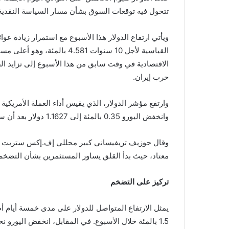
تتحول فيه ​توقعات السوق بشأن مسار السياسة النقدية ا
ويأتي ارتفاع الدولار ‌هذا الأسبوع مع استمرار زيادة عوا
القياسية لأجل 10 سنوات 4.581
الاقتصادية في وقت سابق من هذا الأسبوع إلى تزايد 
حرب إيران.
وانخفض اليورو 0.35 بالمئة إلى 1.1627 دولار بعد أن سجل ​أدنى مستوى في خمسة أسابيع عند 1.1617 دولار.
وقال جوزيف تريفيساني كبير محللي إف.إكس ستريت بنيو
معتاد، حيث بدأ القلق يساور المستثمرين بشأن التضخم”
تركيز على التضخم
يمثل الارتفاع المتواصل للدولار على مدى خمسة أيام 
1.5 بالمئة خلال الأسبوع. في المقابل، انخفض اليورو نحو 1.4 بالمئة خلال الأسبوع، وهو أكبر انخفاض في شهرين.