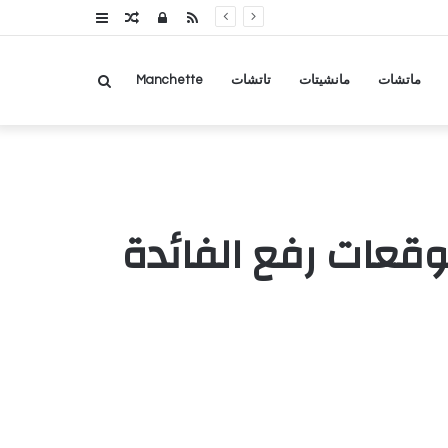
RSS
تسجيل
مقال
عمود
الدخول
عشوائي
جانبي
بحث
ماتشات
مانشيتات
تاتشات
Manchette
عن
وقعات رفع الفائدة