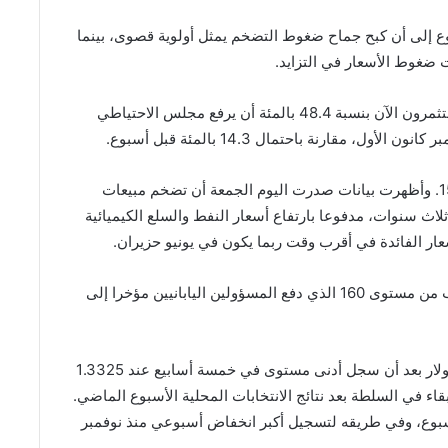
ع إلى أن كبح جماح ضغوط التضخم يمثل أولوية قصوى، ‌بينما
ت ضغوط الأسعار في التزايد.
وبحسب أداة فيد ووتش التابعة لسي.إم.إي، يتوقع المستثمرون الآن بنسبة 48.4 بالمئة أن يرفع مجلس الاحتياطي
وصعد الدولار 0.19 بالمئة مقابل الين، ليصل إلى 158.65. وأظهرت بيانات صدرت اليوم الجمعة أن تضخم مبيعات
لاث سنوات، مدفوعا بارتفاع أسعار النفط والسلع الكيميائية
ار الفائدة في أقرب وقت ربما يكون في يونيو حزيران.
وتراجع ​الين بأكثر ⁠من واحد بالمئة خلال الأسبوع، ليقترب من مستوى 160 الذي دفع المسؤولين اليابانيين مؤخرا إلى
وانخفض الجنيه الإسترليني 0.37 بالمئة إلى 1.3348 دولار بعد أن سجل أدنى مستوى في خمسة أسابيع ⁠عند 1.3325
اء في السلطة بعد نتائج الانتخابات المحلية الأسبوع الماضي.
لأسبوع، وفي طريقه لتسجيل أكبر انخفاض أسبوعي منذ نوفمبر