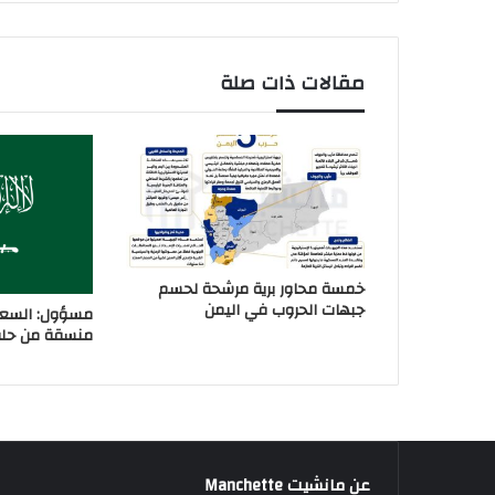
مقالات ذات صلة
خمسة محاور برية مرشحة لحسم
جبهات الحروب في اليمن
مسؤول: السعو
منسقة من حلفا
عن مانشيت Manchette