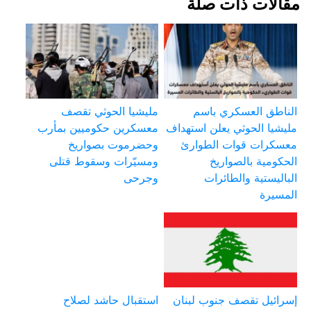
مقالات ذات صلة
الناطق العسكري باسم
مليشيا الحوثي تقصف
مليشيا الحوثي يعلن استهداف
معسكرين حكوميين بمأرب
معسكرات قوات الطوارئ
وحضرموت بصواريخ
الحكومية بالصواريخ
ومسيّرات وسقوط قتلى
الباليستية والطائرات
وجرحى
المسيرة
إسرائيل تقصف جنوب لبنان
استقبال حاشد لصلاح