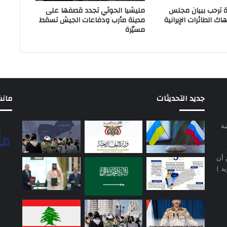
ية ترحب ببيان مجلس
مليشيا الحوثي تجدد قصفها على
هاك الطائرات الإيرانية
مدينة مأرب ودفاعات الجيش تسقط
مسيّرة
جديد التحديثات
مانشيت 
سة
 أن
د )