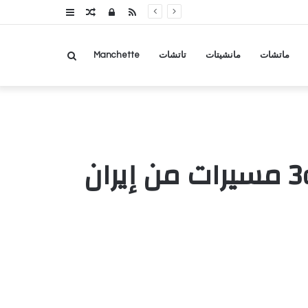
RSS
تسجيل
مقال
عمود
الدخول
عشوائي
جانبي
بحث
ماتشات
مانشيتات
تاتشات
Manchette
عن