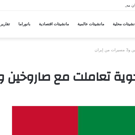
ان مجلس الأمن وتدين انتهاك الطائرات الإيرانية للسيادة
نشيتات محلية
مانشيتات عالمية
مانشيتات اقتصادية
بانوراما
تقارير
إيران
املت مع صاروخين و3 مسيرات من إيران