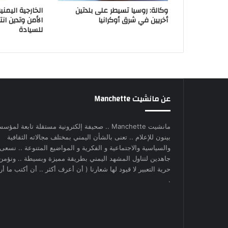
وكالة: روسيا تسيطر على بلدتين
الخارجية اليمن
أخريين في شرق أوكرانيا
الأمن وتدين انت
للسيادة
عن مانشيت Manchette
مانشيت Manchette .. صحيفة إلكترونية مستقلة تابعة لمؤس
بينون للإعلام .. تعنى بالشأن اليمني بمختلف مجالاته الثقافية
والسياسية والاجتماعية و الفكرية و المواضيع المتنوعة .. نسعى
جاهدين لتناول المشهد اليمني بطريقة مميزة وبسيطة .. ونؤمن
حرية التعبير لا قيود لها شعارنا ( أن أعرف أكثر .. أن أكتب ما أري
.