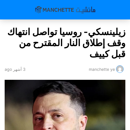
زيلينسكي- روسيا تواصل انتهاك
وقف إطلاق النار المقترح من
قبل كييف
manchette ye
3 أشهر ago