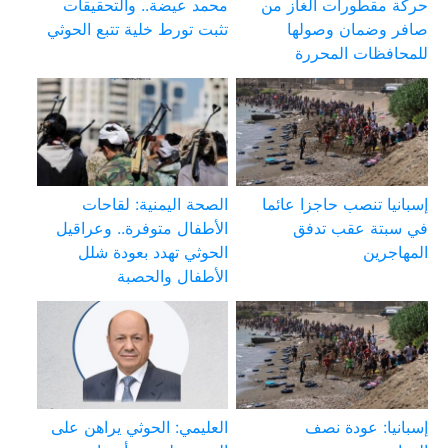
حركة مقطورات الغاز من
محمد عيضة.. والتحقيقات
صافر وضمان وصولها
تثبت تورط خلية تتبع الحوثي
للمحافظات المحررة
إسبانيا تنصب حاجزا عائما
الصحة اليمنية: لقاحات
في سبتة عقب تدفق
الأطفال متوفرة.. وعراقيل
المهاجرين
الحوثي تهدد بعودة شلل
الأطفال والحصبة
إسبانيا: عودة نصف
العليمي: الحوثي يراهن على