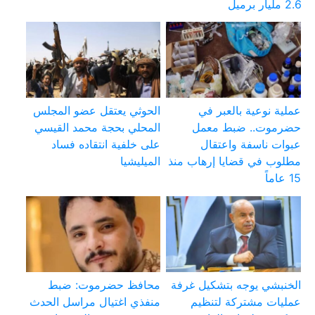
2.6 مليار برميل
عملية نوعية بالعبر في
الحوثي يعتقل عضو المجلس
حضرموت.. ضبط معمل
المحلي بحجة محمد القيسي
عبوات ناسفة واعتقال
على خلفية انتقاده فساد
مطلوب في قضايا إرهاب منذ
الميليشيا
15 عاماً
الخنبشي يوجه بتشكيل غرفة
محافظ حضرموت: ضبط
عمليات مشتركة لتنظيم
منفذي اغتيال مراسل الحدث