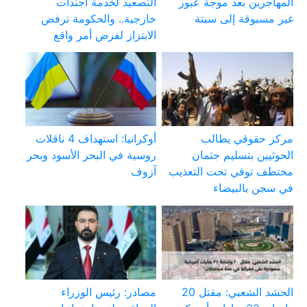
المهاجرين بعد موجة عبور
التصعيد لخدمة أجندات
غير مسبوقة إلى سبتة
خارجية.. والحكومة ترفض
الابتزاز لفرض أمر واقع
مركز حقوقي يطالب
أوكرانيا: استهداف 4 ناقلات
الحوثيين بتسليم جثمان
روسية في البحر الأسود وبحر
مختطف توفي تحت التعذيب
آزوف
في سجن بالبيضاء
الحشد الشعبي: مقتل 20
مصادر: رئيس الوزراء