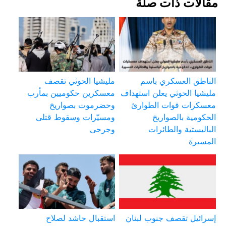
مقالات ذات صلة
الناطق العسكري باسم
مليشيا الحوثي تقصف
مليشيا الحوثي يعلن استهداف
معسكرين حكوميين بمأرب
معسكرات قوات الطوارئ
وحضرموت بصواريخ
الحكومية بالصواريخ
ومسيّرات وسقوط قتلى
الباليستية والطائرات
وجرحى
المسيرة
إسرائيل تقصف جنوب لبنان
استقبال حاشد لصلاح