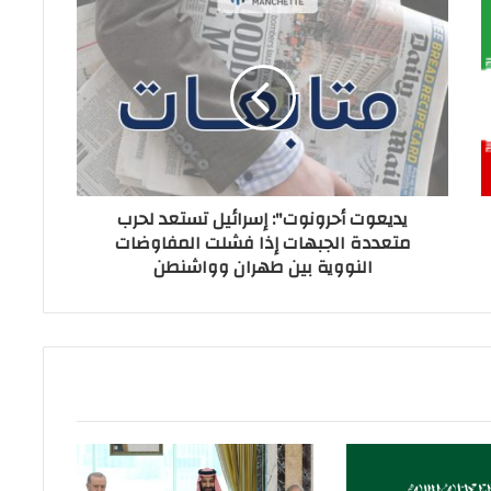
يديعوت أحرونوت": إسرائيل تستعد لحرب
متعددة الجبهات إذا فشلت المفاوضات
النووية بين طهران وواشنطن