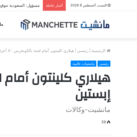
مسؤول: السعودية تتوقع
السبت, أغسطس 8 2026
أخبار عاجلة
ما
الرئيسية
|
رئيسي
|
هيلاري كلينتون أمام لجنة بالكونجرس : لا أ
رئيسي
مانشيتات عالمية
هيلاري كلينتون أمام 
إبستين
مانشيت-وكالات
39