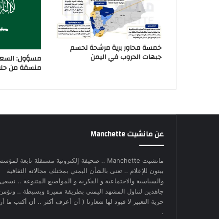
خمسة محاور برية مرشحة لحسم
جبهات الحروب في اليمن
مسؤول: السعو
منسقة من حلفا
عن مانشيت Manchette
مانشيت Manchette .. صحيفة إلكترونية مستقلة تابعة لمؤس
بينون للإعلام .. تعنى بالشأن اليمني بمختلف مجالاته الثقافية
والسياسية والاجتماعية و الفكرية و المواضيع المتنوعة .. نسعى
جاهدين لتناول المشهد اليمني بطريقة مميزة وبسيطة .. ونؤمن
حرية التعبير لا قيود لها شعارنا ( أن أعرف أكثر .. أن أكتب ما أري
.