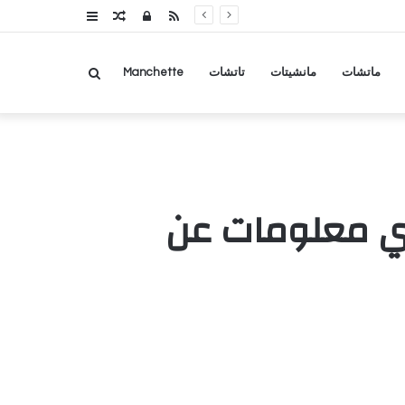
RSS
تسجيل
مقال
عمود
الدخول
عشوائي
جانبي
بحث
ماتشات
مانشيتات
تاتشات
Manchette
عن
 أي معلومات عن