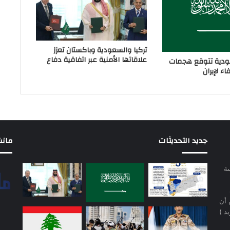
تركيا والسعودية وباكستان تعزز
علاقاتها الأمنية عبر اتفاقية دفاع
دية تتوقع هجمات
ء لإيران
جديد التحديثات
مانشيت 
سة
 أن
د )