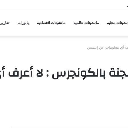
 هجمات منسقة من حلفاء لإيران
نشيتات محلية
مانشيتات عالمية
مانشيتات اقتصادية
بانوراما
تقارير
عرف أي معلومات عن إبستين
لجنة بالكونجرس : لا أعرف