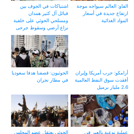
الفاو: العالم سيواجه موجة
اشتباكات في الجوف بين
ارتفاع جديدة في أسعار
قبائل آل كثير همدان
المواد الغذائية
ومسلحي الحوثي على خلفية
نزاع أرضي وسقوط جرحى
أرامكو: حرب أمريكا وإيران
الحوثيون: قصفنا هدفا سعوديا
أفقدت سوق النفط العالمية
في مطار نجران
2.6 مليار برميل
عملية نوعية بالعبر في
الحوثي يعتقل عضو المجلس