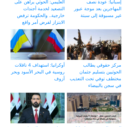
إسبانيا: عودة نصف
العليمي: الحوثي يراهن على
المهاجرين بعد موجة عبور
التصعيد لخدمة أجندات
غير مسبوقة إلى سبتة
خارجية.. والحكومة ترفض
الابتزاز لفرض أمر واقع
مركز حقوقي يطالب
أوكرانيا: استهداف 4 ناقلات
الحوثيين بتسليم جثمان
روسية في البحر الأسود وبحر
مختطف توفي تحت التعذيب
آزوف
في سجن بالبيضاء