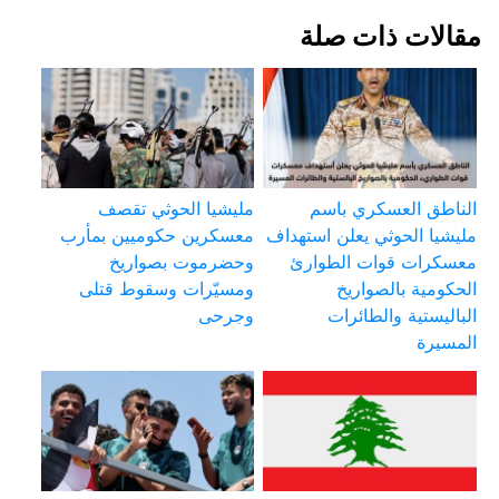
مقالات ذات صلة
الناطق العسكري باسم
مليشيا الحوثي تقصف
مليشيا الحوثي يعلن استهداف
معسكرين حكوميين بمأرب
معسكرات قوات الطوارئ
وحضرموت بصواريخ
الحكومية بالصواريخ
ومسيّرات وسقوط قتلى
الباليستية والطائرات
وجرحى
المسيرة