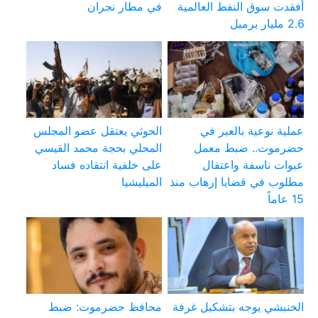
أفقدت سوق النفط العالمية
في مطار نجران
2.6 مليار برميل
عملية نوعية بالعبر في
الحوثي يعتقل عضو المجلس
حضرموت.. ضبط معمل
المحلي بحجة محمد القيسي
عبوات ناسفة واعتقال
على خلفية انتقاده فساد
مطلوب في قضايا إرهاب منذ
الميليشيا
15 عاماً
الخنبشي يوجه بتشكيل غرفة
محافظ حضرموت: ضبط