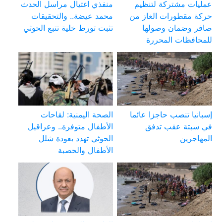
عمليات مشتركة لتنظيم
منفذي اغتيال مراسل الحدث
حركة مقطورات الغاز من
محمد عيضة.. والتحقيقات
صافر وضمان وصولها
تثبت تورط خلية تتبع الحوثي
للمحافظات المحررة
إسبانيا تنصب حاجزا عائما
الصحة اليمنية: لقاحات
في سبتة عقب تدفق
الأطفال متوفرة.. وعراقيل
المهاجرين
الحوثي تهدد بعودة شلل
الأطفال والحصبة