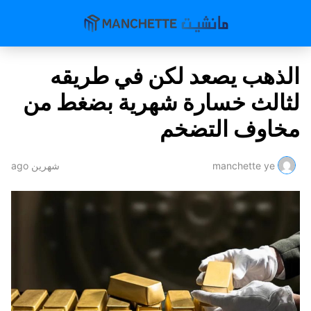
الذهب يصعد لكن في طريقه
لثالث خسارة شهرية بضغط من
مخاوف التضخم
manchette ye
شهرين ago