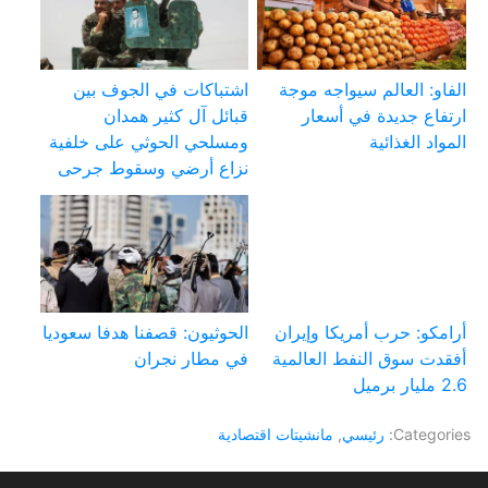
الفاو: العالم سيواجه موجة
اشتباكات في الجوف بين
ارتفاع جديدة في أسعار
قبائل آل كثير همدان
المواد الغذائية
ومسلحي الحوثي على خلفية
نزاع أرضي وسقوط جرحى
أرامكو: حرب أمريكا وإيران
الحوثيون: قصفنا هدفا سعوديا
أفقدت سوق النفط العالمية
في مطار نجران
2.6 مليار برميل
Categories:
رئيسي
,
مانشيتات اقتصادية