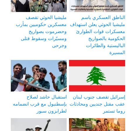
الناطق العسكري باسم
مليشيا الحوثي تقصف
مليشيا الحوثي يعلن استهداف
معسكرين حكوميين بمأرب
معسكرات قوات الطوارئ
وحضرموت بصواريخ
الحكومية بالصواريخ
ومسيّرات وسقوط قتلى
الباليستية والطائرات
وجرحى
المسيرة
إسرائيل تقصف جنوب لبنان
استقبال حاشد لصلاح
عقب مقتل جنديين ومحادثات
بإسطنبول مع قرب انضمامه
روما تستمر
لطرابزون سبور