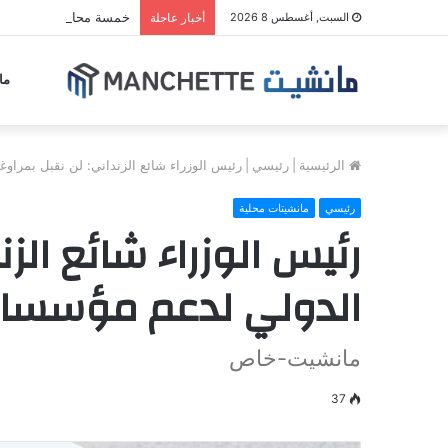
خمسة محاور برية مرشح
السبت, أغسطس 8 2026
أخبار عاجلة
ما
الرئيسية
|
رئيسي
|
رئيس الوزراء شائع الزنداني: لن نقبل بمراو
رئيسي
مانشيتات محلية
رئيس الوزراء شائع الز
الدولي لدعم مؤسسات
مانشيت-خاص
37