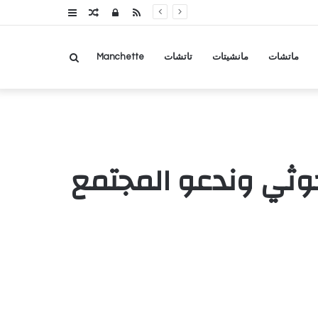
RSS
تسجيل
مقال
عمود
الدخول
عشوائي
جانبي
بحث
ماتشات
مانشيتات
تاتشات
Manchette
عن
لحوثي وندعو المجتمع