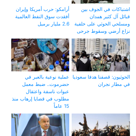
اشتباكات في الجوف بين
أرامكو: حرب أمريكا وإيران
قبائل آل كثير همدان
أفقدت سوق النفط العالمية
ومسلحي الحوثي على خلفية
2.6 مليار برميل
نزاع أرضي وسقوط جرحى
الحوثيون: قصفنا هدفا سعوديا
عملية نوعية بالعبر في
في مطار نجران
حضرموت.. ضبط معمل
عبوات ناسفة واعتقال
مطلوب في قضايا إرهاب منذ
15 عاماً