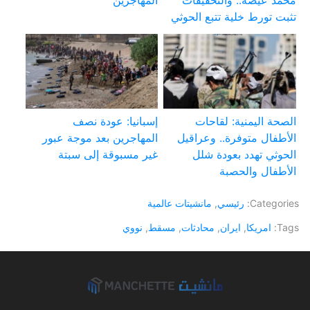
محمد عيضة.. والتحقيقات
المهاجرين
تثبت تورط خلية تتبع الحوثي
الصحة اليمنية: لقاحات
إسبانيا: عودة نصف
الأطفال متوفرة.. وعراقيل
المهاجرين بعد موجة عبور
الحوثي تهدد بعودة شلل
غير مسبوقة إلى سبتة
الأطفال والحصبة
Categories:
رئيسي
,
مانشيتات عالمية
Tags:
امريكا
,
ايران
,
محادثات
,
مسقط
,
نووي