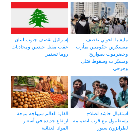
مليشيا الحوثي تقصف
إسرائيل تقصف جنوب لبنان
معسكرين حكوميين بمأرب
عقب مقتل جنديين ومحادثات
وحضرموت بصواريخ
روما تستمر
ومسيّرات وسقوط قتلى
وجرحى
استقبال حاشد لصلاح
الفاو: العالم سيواجه موجة
بإسطنبول مع قرب انضمامه
ارتفاع جديدة في أسعار
لطرابزون سبور
المواد الغذائية