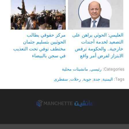
العليمي: الحوثي يراهن على
مركز حقوقي يطالب
التصعيد لخدمة أجندات
الحوثيين بتسليم جثمان
خارجية.. والحكومة ترفض
مختطف توفي تحت التعذيب
الابتزاز لفرض أمر واقع
في سجن بالبيضاء
Categories:
رئيسي
,
مانشيتات محلية
Tags:
اليمنية
,
جدة
,
جوية
,
رحلات
,
سقطرى