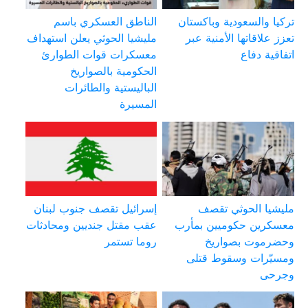
تركيا والسعودية وباكستان
الناطق العسكري باسم
تعزز علاقاتها الأمنية عبر
مليشيا الحوثي يعلن استهداف
اتفاقية دفاع
معسكرات قوات الطوارئ
الحكومية بالصواريخ
الباليستية والطائرات
المسيرة
مليشيا الحوثي تقصف
إسرائيل تقصف جنوب لبنان
معسكرين حكوميين بمأرب
عقب مقتل جنديين ومحادثات
وحضرموت بصواريخ
روما تستمر
ومسيّرات وسقوط قتلى
وجرحى