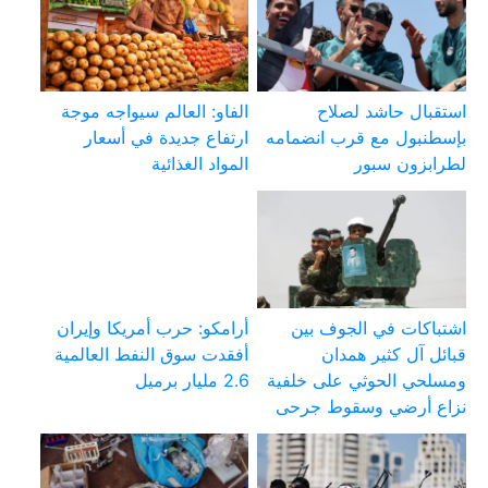
استقبال حاشد لصلاح
الفاو: العالم سيواجه موجة
بإسطنبول مع قرب انضمامه
ارتفاع جديدة في أسعار
لطرابزون سبور
المواد الغذائية
اشتباكات في الجوف بين
أرامكو: حرب أمريكا وإيران
قبائل آل كثير همدان
أفقدت سوق النفط العالمية
ومسلحي الحوثي على خلفية
2.6 مليار برميل
نزاع أرضي وسقوط جرحى