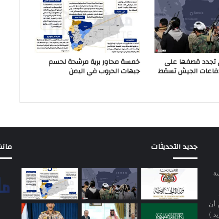
 تجدد قصفها على
خمسة محاور برية مرشحة لحسم
دفاعات الجيش تسقط
جبهات الحروب في اليمن
جديد التحديثات
مانشيت 
سة
 أن
د )