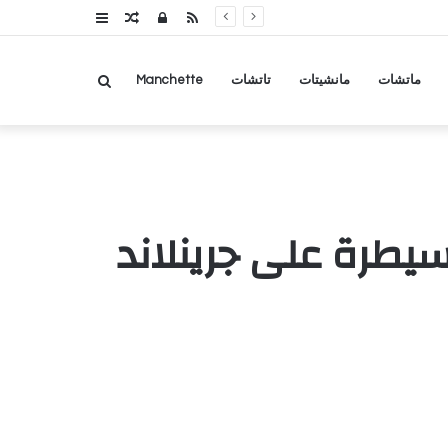
RSS
تسجيل
مقال
عمود
الدخول
عشوائي
جانبي
بحث
ماتشات
مانشيتات
تاتشات
Manchette
عن
لسيطرة على جرينلاند