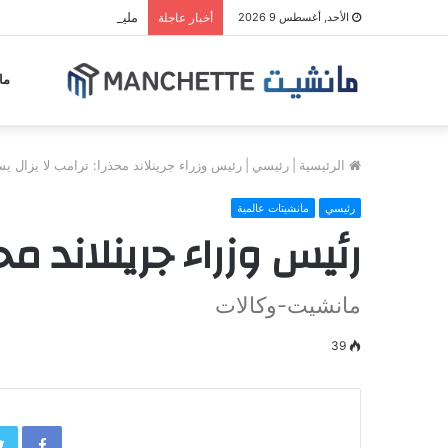
مليشيا الحوثي تجدد قصف
الأحد, أغسطس 9 2026
أخبار عاجلة
ما
الرئيسية
|
رئيسي
|
رئيس وزراء جرينلاند محذرا: ترامب لا يزال 
رئيسي
مانشيتات عالمية
رئيس وزراء جرينلاند م
مانشيت-وكالات
39
book