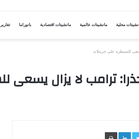
ها على مدينة مأرب ودفاعات الجيش تسقط مسيّرة
نشيتات محلية
مانشيتات عالمية
مانشيتات اقتصادية
بانوراما
تقارير
يسعى للسيطرة على جرينلاند
حذرا: ترامب لا يزال يسعى ل
Face
Twitter
LinkedIn
طباعة