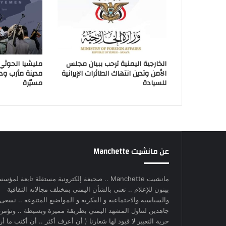
الخارجية اليمنية ترحب ببيان مجلس
مليشيا الحوثي
الأمن وتدين انتهاك الطائرات الإيرانية
مدينة مأرب و
للسيادة
مسيّرة
عن مانشيت Manchette
مانشيت Manchette .. صحيفة إلكترونية مستقلة تابعة لمؤس
بينون للإعلام .. تعنى بالشأن اليمني بمختلف مجالاته الثقافية
والسياسية والاجتماعية و الفكرية و المواضيع المتنوعة .. نسعى
جاهدين لتناول المشهد اليمني بطريقة مميزة وبسيطة .. ونؤمن
حرية التعبير لا قيود لها شعارنا ( أن أعرف أكثر .. أن أكتب ما أري