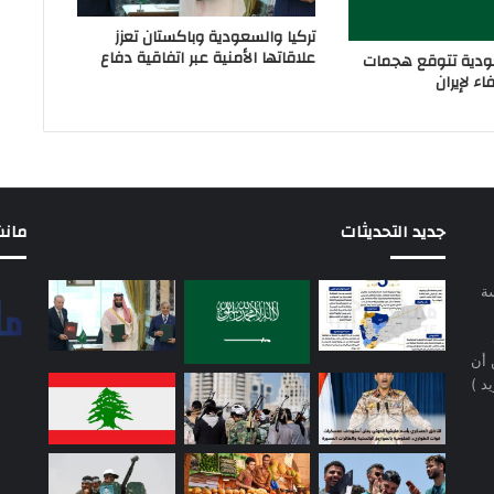
تركيا والسعودية وباكستان تعزز
علاقاتها الأمنية عبر اتفاقية دفاع
دية تتوقع هجمات
ء لإيران
جديد التحديثات
مانشيت 
سة
 أن
د )