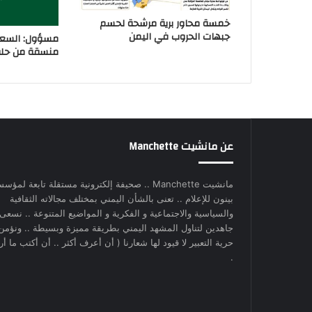
خمسة محاور برية مرشحة لحسم
جبهات الحروب في اليمن
مسؤول: السعو
منسقة من حلفا
عن مانشيت Manchette
مانشيت Manchette .. صحيفة إلكترونية مستقلة تابعة لمؤس
بينون للإعلام .. تعنى بالشأن اليمني بمختلف مجالاته الثقافية
والسياسية والاجتماعية و الفكرية و المواضيع المتنوعة .. نسعى
جاهدين لتناول المشهد اليمني بطريقة مميزة وبسيطة .. ونؤمن
حرية التعبير لا قيود لها شعارنا ( أن أعرف أكثر .. أن أكتب ما أري
.