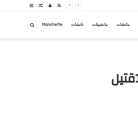
RSS
تسجيل
مقال
عمود
الدخول
عشوائي
جانبي
بحث
ماتشات
مانشيتات
تاتشات
Manchette
عن