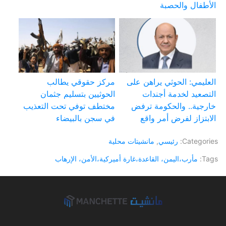
الأطفال والحصبة
العليمي: الحوثي يراهن على
مركز حقوقي يطالب
التصعيد لخدمة أجندات
الحوثيين بتسليم جثمان
خارجية.. والحكومة ترفض
مختطف توفي تحت التعذيب
الابتزاز لفرض أمر واقع
في سجن بالبيضاء
Categories:
رئيسي
,
مانشيتات محلية
Tags:
مأرب،اليمن، القاعدة،غارة أميركية،الأمن، الإرهاب