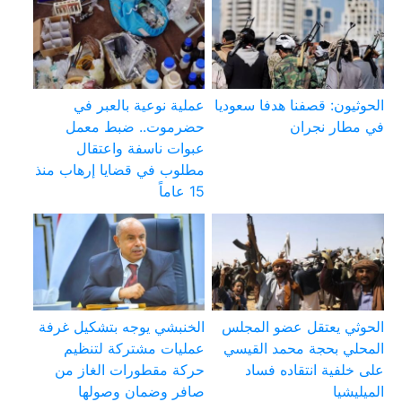
الحوثيون: قصفنا هدفا سعوديا
عملية نوعية بالعبر في
في مطار نجران
حضرموت.. ضبط معمل
عبوات ناسفة واعتقال
مطلوب في قضايا إرهاب منذ
15 عاماً
الحوثي يعتقل عضو المجلس
الخنبشي يوجه بتشكيل غرفة
المحلي بحجة محمد القيسي
عمليات مشتركة لتنظيم
على خلفية انتقاده فساد
حركة مقطورات الغاز من
الميليشيا
صافر وضمان وصولها