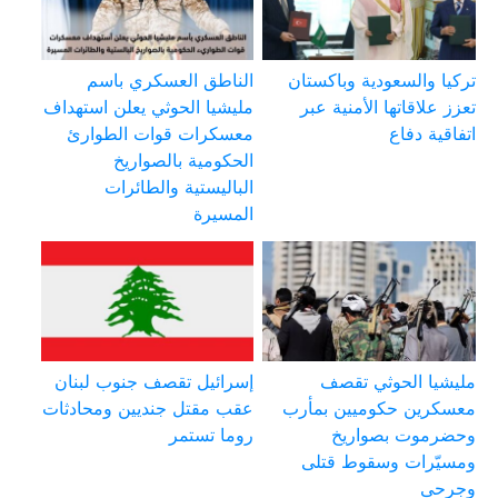
تركيا والسعودية وباكستان
الناطق العسكري باسم
تعزز علاقاتها الأمنية عبر
مليشيا الحوثي يعلن استهداف
اتفاقية دفاع
معسكرات قوات الطوارئ
الحكومية بالصواريخ
الباليستية والطائرات
المسيرة
مليشيا الحوثي تقصف
إسرائيل تقصف جنوب لبنان
معسكرين حكوميين بمأرب
عقب مقتل جنديين ومحادثات
وحضرموت بصواريخ
روما تستمر
ومسيّرات وسقوط قتلى
وجرحى