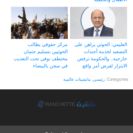
العليمي: الحوثي يراهن على
مركز حقوقي يطالب
التصعيد لخدمة أجندات
الحوثيين بتسليم جثمان
خارجية.. والحكومة ترفض
مختطف توفي تحت التعذيب
الابتزاز لفرض أمر واقع
في سجن بالبيضاء
Categories:
رئيسي
,
مانشيتات عالمية