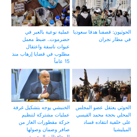
الحوثيون: قصفنا هدفا سعوديا
عملية نوعية بالعبر في
في مطار نجران
حضرموت.. ضبط معمل
عبوات ناسفة واعتقال
مطلوب في قضايا إرهاب منذ
15 عاماً
الحوثي يعتقل عضو المجلس
الخنبشي يوجه بتشكيل غرفة
المحلي بحجة محمد القيسي
عمليات مشتركة لتنظيم
على خلفية انتقاده فساد
حركة مقطورات الغاز من
الميليشيا
صافر وضمان وصولها
للمحافظات المحررة