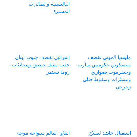
الباليستية والطائرات
المسيرة
مليشيا الحوثي تقصف
إسرائيل تقصف جنوب لبنان
معسكرين حكوميين بمأرب
عقب مقتل جنديين ومحادثات
وحضرموت بصواريخ
روما تستمر
ومسيّرات وسقوط قتلى
وجرحى
استقبال حاشد لصلاح
الفاو: العالم سيواجه موجة