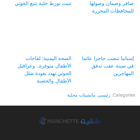
صافر وضمان وصولها
تثبت تورط خلية تتبع الحوثي
للمحافظات المحررة
إسبانيا تنصب حاجزا عائما
الصحة اليمنية: لقاحات
في سبتة عقب تدفق
الأطفال متوفرة.. وعراقيل
المهاجرين
الحوثي تهدد بعودة شلل
الأطفال والحصبة
Categories:
رئيسي
,
مانشيتات محلية