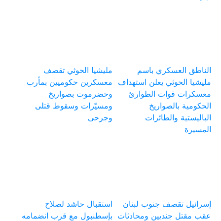
الناطق العسكري باسم
مليشيا الحوثي تقصف
مليشيا الحوثي يعلن استهداف
معسكرين حكوميين بمأرب
معسكرات قوات الطوارئ
وحضرموت بصواريخ
الحكومية بالصواريخ
ومسيّرات وسقوط قتلى
الباليستية والطائرات
وجرحى
المسيرة
إسرائيل تقصف جنوب لبنان
استقبال حاشد لصلاح
عقب مقتل جنديين ومحادثات
بإسطنبول مع قرب انضمامه