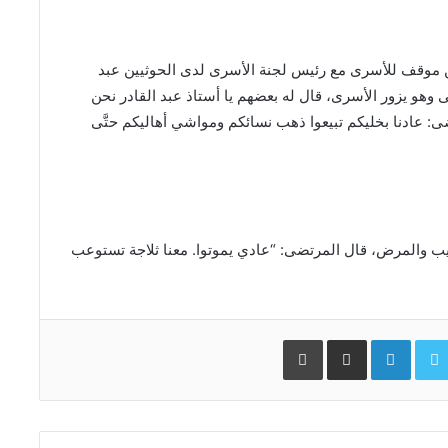
وقف للأسرى مع رئيس لجنة الأسرى لدى الحوثيين عبد
هو يزور الأسرى، قال له بعضهم يا أستاذ عبد القادر نحن
رتضى: عادنا بخليكم تبيعوا ذهب نسائكم ومواشي أهاليكم حتَّى
يب والمرض، قال المرتضى: “عادي يموتوا. معنا ثلاجة تستوعب
Facebo
Twitter
LinkedIn
مشاركة عبر البريد
طباعة