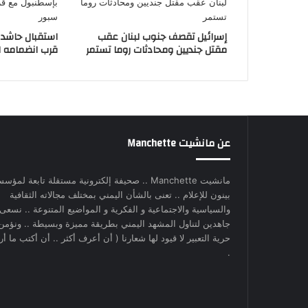
إسرائيل تقصف جنوب لبنان عقب
استقبال حاشد 
مقتل جنديين ومحادثات روما تستمر
قرب انضمامه ل
عن مانشيت Manchette
مانشيت Manchette .. صحيفة إلكترونية مستقلة تابعة لمؤس
بينون للإعلام .. تعنى بالشأن اليمني بمختلف مجالاته الثقافية
والسياسية والاجتماعية و الفكرية و المواضيع المتنوعة .. نسعى
جاهدين لتناول المشهد اليمني بطريقة مميزة وبسيطة .. ونؤمن
حرية التعبير لا قيود لها شعارنا ( أن أعرف أكثر .. أن أكتب ما أري
.