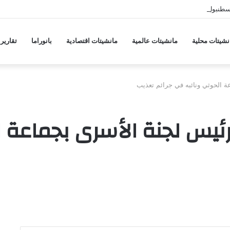
إسطنبول مع قرب انضمامه لطرابزون سبور
نشيتات محلية
مانشيتات عالمية
مانشيتات اقتصادية
بانوراما
تقارير
 الحوثي ونائبه في جرائم تعذيب
يس لجنة الأسرى بجماعة ا