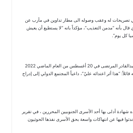
ي تصريحات له وعقب وصوله الى مطار تداوين في مأرب عن
ال بأنه “مدمن التعذيب”، مؤكداً بانه “لا يستطيع أن يعيش
ا كل يوم”.
وقال الصحفي المنصوري بأنه تعرض لاعتداء من قبل عبدالقادر المرتضى في 20 أغسطس من العام الماضي 2022
ئلاً: “هذا أثر اعتدائه عليّ”، داعياً المجتمع الدولي إلى إدراج
شهادة أدلى بها أحد الأسرى الجنوبيين المحررين ، في تقرير
نوبيون تحدثوا فيها عن انتهاكات واسعة بحق الأسرى نفذها الحوثيون