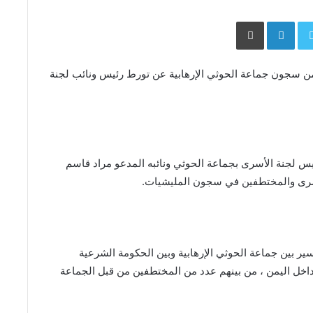
Face
Twitter
LinkedIn
طباعة
 سجون جماعة الحوثي الإرهابية عن تورط رئيس ونائب لجنة
 لجنة الأسرى بجماعة الحوثي ونائبه المدعو مراد قاسم
أسرى والمختطفين في سجون المليشيات.
صف ابريل الماضي ، جرت عملية تبادل نحو 800 أسير بين جماعة الحوثي الإرهابية وبين الحكومة الشرعية
 أخرى وعبر 15 رحلة إلى 6 مطارات داخل اليمن ، من بينهم عدد من المختطفين من قبل الجماعة