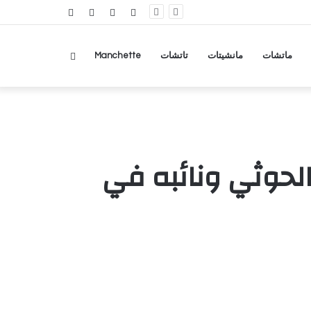
RSS
تسجيل
مقال
عمود
الدخول
عشوائي
جانبي
بحث
ماتشات
مانشيتات
تاتشات
Manchette
عن
لحوثي ونائبه في