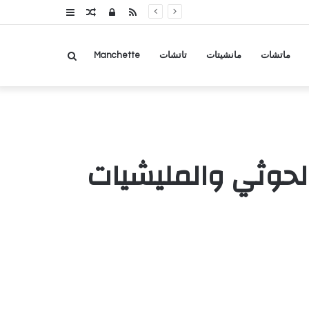
RSS
تسجيل
مقال
عمود
الدخول
عشوائي
جانبي
بحث
ماتشات
مانشيتات
تاتشات
Manchette
عن
 الحوثي والمليشيات