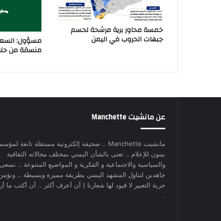
خمسة محاور برية مرشحة لحسم
جبهات الحروب في اليمن
مسؤول: السعو
منسقة من حلفا
عن مانشيت Manchette
مانشيت Manchette .. صحيفة إلكترونية مستقلة تابعة لمؤس
بينون للإعلام .. تعنى بالشأن اليمني بمختلف مجالاته الثقافية
والسياسية والاجتماعية و الفكرية و المواضيع المتنوعة .. نسعى
جاهدين لتناول المشهد اليمني بطريقة مميزة وبسيطة .. ونؤمن
حرية التعبير لا قيود لها شعارنا ( أن أعرف أكثر .. أن أكتب ما أري
.