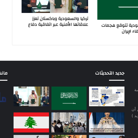
تركيا والسعودية وباكستان تعزز
علاقاتها الأمنية عبر اتفاقية دفاع
دية تتوقع هجمات
ء لإيران
جديد التحديثات
مانشيت 
سة
 أن
د )