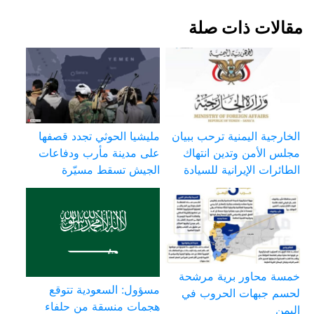
مقالات ذات صلة
الخارجية اليمنية ترحب ببيان
مليشيا الحوثي تجدد قصفها
مجلس الأمن وتدين انتهاك
على مدينة مأرب ودفاعات
الطائرات الإيرانية للسيادة
الجيش تسقط مسيّرة
خمسة محاور برية مرشحة
مسؤول: السعودية تتوقع
لحسم جبهات الحروب في
هجمات منسقة من حلفاء
اليمن