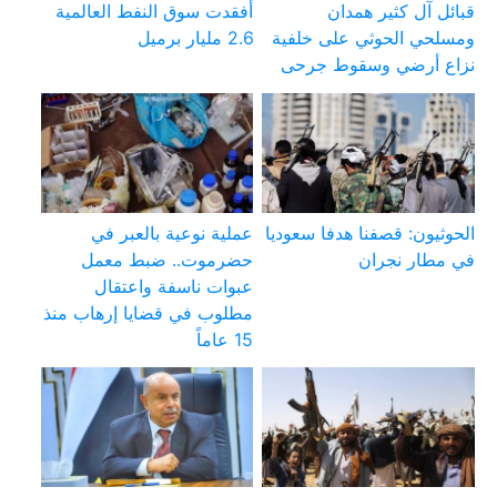
قبائل آل كثير همدان
أفقدت سوق النفط العالمية
ومسلحي الحوثي على خلفية
2.6 مليار برميل
نزاع أرضي وسقوط جرحى
الحوثيون: قصفنا هدفا سعوديا
عملية نوعية بالعبر في
في مطار نجران
حضرموت.. ضبط معمل
عبوات ناسفة واعتقال
مطلوب في قضايا إرهاب منذ
15 عاماً