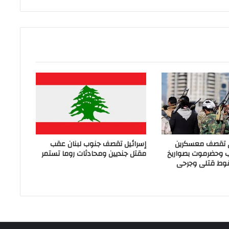
ي تقصف معسكرين
إسرائيل تقصف جنوب لبنان عقب
ب وحضرموت بصواريخ
مقتل جنديين ومحادثات روما تستمر
وط قتلى وجرحى