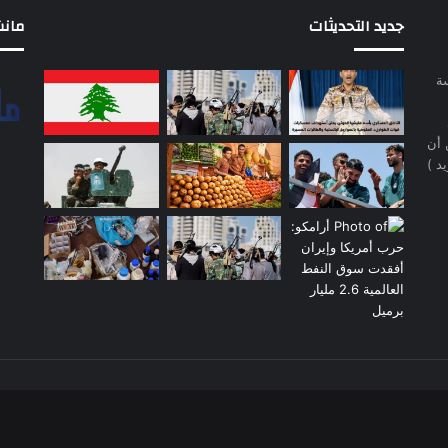
جديد التحديثات
مانشيت 
سة
 أن
د )