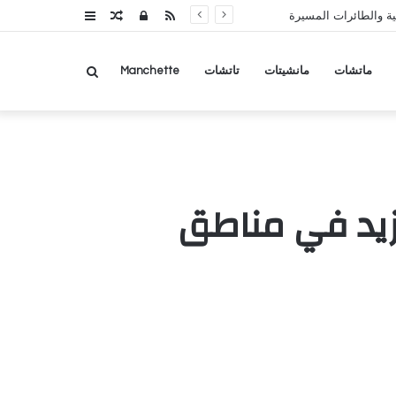
RSS
تسجيل
مقال
عمود
ة والطائرات المسيرة
الدخول
عشوائي
جانبي
بحث
ماتشات
مانشيتات
تاتشات
Manchette
عن
مزيد في مناطق