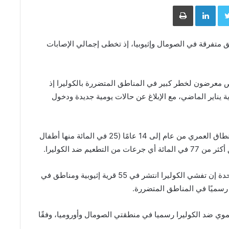
Face
Twitter
LinkedIn
طباعة
ق متفرقة في الصومال وإثيوبيا، إذ تخطى إجمالي الإصابات
 معرضون لخطر كبير في المناطق المتضررة بالكوليرا إذ
نسبة 30 في المائة منذ بداية يناير الماضي، مع الإبلاغ عن حالات يومية جديدة ودخول
وذكرت أن الوفيات المبلغ عنها تقع في الغالب ضمن النطاق العمري من عام إلى 14 عامًا (25 في المائة منها أطفال
يم ضد الكوليرا.
ووفق تقرير نُشر أواخر العام الماضي، قالت الأمم المتحدة إن تفشي الكوليرا انتشر في 55 قرية إثيوبية ومناطق في
 رسميًا في المناطق المتضررة.
وي ضد الكوليرا رسميا في منطقتي الصومال وأوروميا، وفقًا