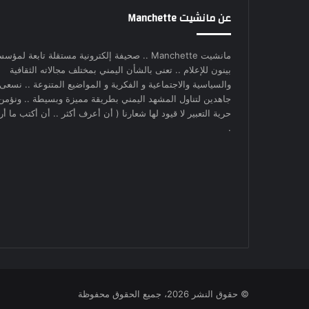
عن مانشيت Manchette
مانشيت Manchette .. صحيفة إلكترونية مستقلة تابعة لمؤس
بينون للإعلام .. تعنى بالشأن اليمني بمختلف مجالاته الثقافية
والسياسية والاجتماعية و الفكرية و المواضيع المتنوعة .. نسعى
جاهدين لتناول المشهد اليمني بطريقة مميزة وبسيطة .. ونؤمن
حرية التعبير لا قيود لها شعارنا ( أن أعرف أكثر .. أن أكتب ما أري
.
© حقوق النشر 2026، جميع الحقوق محفوظة